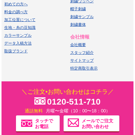
刺繍ワッペン
初めての方へ
帽子刺繍
料金の調べ方
刺繍サンプル
加工位置について
刺繍書体
生地・糸の豆知識
カラーサンプル
会社情報
データ入稿方法
会社概要
取扱ブランド
スタッフ紹介
サイトマップ
特定商取引表示
＼ご注文•お問い合わせはコチラ／
0120-511-710
通話無料
月曜〜金曜（10：00〜18：00）
タッチで
メールでご注文
お電話
お問い合わせ