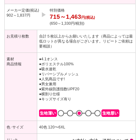
メーカー定価(税込)
特別価格
▶︎
902～1,837円
715～1,463
円(税込)
(650～1,330円/税別)
お見積り枚数
合計５枚以上からお願いいたします（商品によっては最
低ロットが異なる場合がございます。リピートご依頼は
要相談）
素材
●4.1オンス
商品情報
●ポリエステル100%
●吸水速乾
●リバーシブルメッシュ
●人気商品です!
●男女兼用
●紫外線防護指数UPF20
●横割り仕様
●キッズサイズ有り
色･サイズ
40色 120〜6XL
リンク