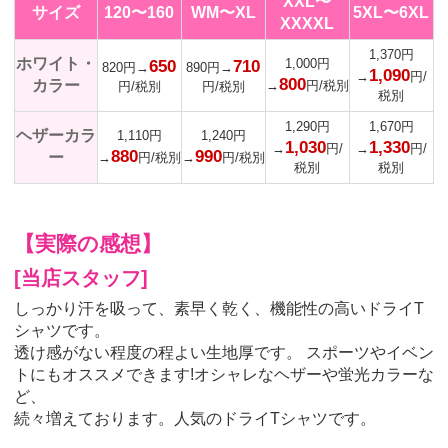
XXL〜
サイズ
120〜160
WM〜XL
5XL〜6XL
XXXXL
1,370円
ホワイト・
1,000円
650
710
820円→
890円→
1,090
→
円/
800
カラー
→
円/税別
円/税別
円/税別
税別
1,290円
1,670円
ヘザーカラ
1,110円
1,240円
1,030
1,330
→
円/
→
円/
880
990
ー
→
円/税別
→
円/税別
税別
税別
【実際の感想】
[当店スタッフ]
しっかり汗を吸って、素早く乾く、機能性の高いドライT
シャツです。
透け感がない程度の程よい生地厚です。 スポーツやイベン
トにもオススメできます!オシャレなヘザーや蛍光カラーな
ど、
続々増えております。人気のドライTシャツです。