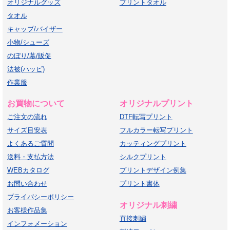
オリジナルグッズ
プリントタオル
タオル
キャップ/バイザー
小物/シューズ
のぼり/幕/販促
法被(ハッピ)
作業服
お買物について
オリジナルプリント
ご注文の流れ
DTF転写プリント
サイズ目安表
フルカラー転写プリント
よくあるご質問
カッティングプリント
送料・支払方法
シルクプリント
WEBカタログ
プリントデザイン例集
お問い合わせ
プリント書体
プライバシーポリシー
オリジナル刺繍
お客様作品集
直接刺繍
インフォメーション