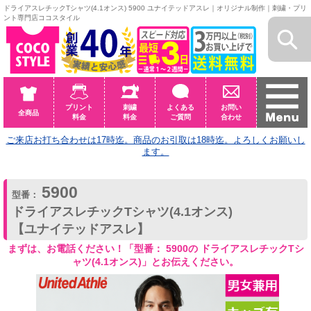
ドライアスレチックTシャツ(4.1オンス) 5900 ユナイテッドアスレ｜オリジナル制作｜刺繍・プリ
ント専門店ココスタイル
プリント
刺繍
よくある
お問い
全商品
料金
料金
ご質問
合わせ
ご来店お打ち合わせは17時迄。商品のお引取は18時迄。よろしくお願いし
ます。
5900
型番：
ドライアスレチックTシャツ(4.1オンス)
【ユナイテッドアスレ】
まずは、お電話ください！「型番： 5900の ドライアスレチックTシ
ャツ(4.1オンス)」とお伝えください。