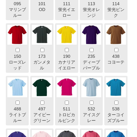
095
101
111
113
114
マリンブ
OD
蛍光イエ
蛍光オレ
蛍光ピン
ルー
ロー
ンジ
ク
150
173
190
235
438
ローズレ
ガンメタ
カナリア
ディープ
コヨーテ
ッド
ル
イエロー
パープル
488
497
511
532
538
ライトブ
アイビー
トロピカ
アイスグ
ターコイ
ルー
グリーン
ルピンク
レー
ズブルー