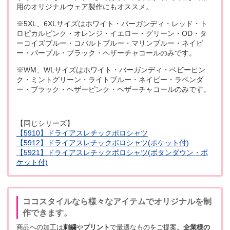
用のオリジナルウェア製作にもオススメ。
※5XL、6XLサイズはホワイト・バーガンディ・レッド・ト
ロピカルピンク・オレンジ・イエロー・グリーン・OD・タ
ーコイズブルー・コバルトブルー・マリンブルー・ネイビ
ー・パープル・ブラック・ヘザーチャコールのみです。
※WM、WLサイズはホワイト・バーガンディ・ベビーピン
ク・ミントグリーン・ライトブルー・ネイビー・ラベンダ
ー・ブラック・ヘザーピンク・ヘザーチャコールのみです。
【同じシリーズ】
【5910】ドライアスレチックポロシャツ
【5912】ドライアスレチックポロシャツ(ポケット付)
【5921】ドライアスレチックポロシャツ(ボタンダウン・ポ
ケット付)
ココスタイルなら様々なアイテムでオリジナルを制
作できます。
商品への加工は
刺繍
や
プリント
で最適なものをご提案。
企業様の