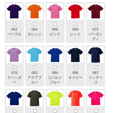
062
064
066
069
072
パープル
オレンジ
ピンク
レッド
バーガン
ディ
076
083
084
086
087
ラベンダ
アクアブ
コバルト
ネイビー
インディ
ー
ルー
ブルー
ゴ