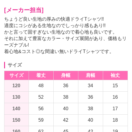
[メーカー担当]
ちょうど良い生地の厚みの快適ドライTシャツ!!
適度にコシがある生地なのでしっかり感もあり!!
かと言って固すぎない生地なので着心地も良いです。
それに加えて豊富なカラー・サイズ展開があり、価格もリ
ーズナブル!
着心地&コスト◎な間違い無いドライTシャツです。
サイズ
サイズ
着丈
身幅
肩幅
袖丈
120
48
36
34
15
130
52
38
36
16
140
56
40
38
17
150
59
42
40
18
160
62
45
42
19