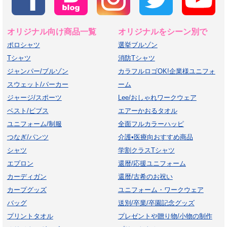
オリジナル向け商品一覧
オリジナルをシーン別で
ポロシャツ
選挙ブルゾン
Tシャツ
消防Tシャツ
ジャンパー/ブルゾン
カラフルロゴOK!企業様ユニフォ
スウェット/パーカー
ーム
ジャージ/スポーツ
Lee/おしゃれワークウェア
ベスト/ビブス
エアーかおるタオル
ユニフォーム/制服
全面フルカラーハッピ
つなぎ/パンツ
介護•医療向おすすめ商品
シャツ
学割クラスTシャツ
エプロン
還暦/応援ユニフォーム
カーディガン
還暦/古希のお祝い
カープグッズ
ユニフォーム・ワークウェア
バッグ
送別/卒業/卒園記念グッズ
プリントタオル
プレゼントや贈り物/小物の制作