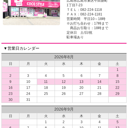
広島県広島市東区牛田新町
1丁目7-23
ＴＥＬ：082-224-1118
ＦＡＸ：082-224-1181
営業時間 平日10～18時
※お打ち合わせ：17時まで
商品お引取り：18時まで
定休日 土/日/祝
駐車場あり
▼営業日カレンダー
2026年8月
日
月
火
水
木
金
土
1
2
3
4
5
6
7
8
9
10
11
12
13
14
15
16
17
18
19
20
21
22
23
24
25
26
27
28
29
30
31
2026年9月
日
月
火
水
木
金
土
1
2
3
4
5