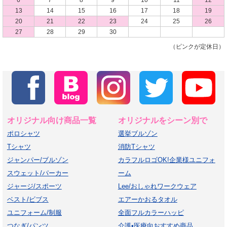
6
7
8
9
10
11
12
13
14
15
16
17
18
19
20
21
22
23
24
25
26
27
28
29
30
（ピンクが定休日）
オリジナル向け商品一覧
オリジナルをシーン別で
ポロシャツ
選挙ブルゾン
Tシャツ
消防Tシャツ
ジャンパー/ブルゾン
カラフルロゴOK!企業様ユニフォ
スウェット/パーカー
ーム
ジャージ/スポーツ
Lee/おしゃれワークウェア
ベスト/ビブス
エアーかおるタオル
ユニフォーム/制服
全面フルカラーハッピ
つなぎ/パンツ
介護•医療向おすすめ商品