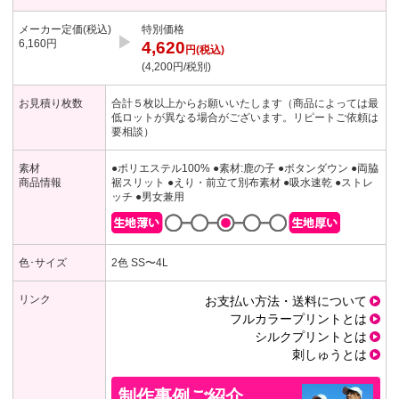
メーカー定価(税込)
特別価格
▶︎
6,160円
4,620
円(税込)
(4,200円/税別)
お見積り枚数
合計５枚以上からお願いいたします（商品によっては最
低ロットが異なる場合がございます。リピートご依頼は
要相談）
素材
●ポリエステル100%
●素材:鹿の子
●ボタンダウン
●両脇
商品情報
裾スリット
●えり・前立て別布素材
●吸水速乾
●ストレ
ッチ
●男女兼用
色･サイズ
2色 SS〜4L
リンク
お支払い方法・送料について
フルカラープリントとは
シルクプリントとは
刺しゅうとは
制作事例ご紹介