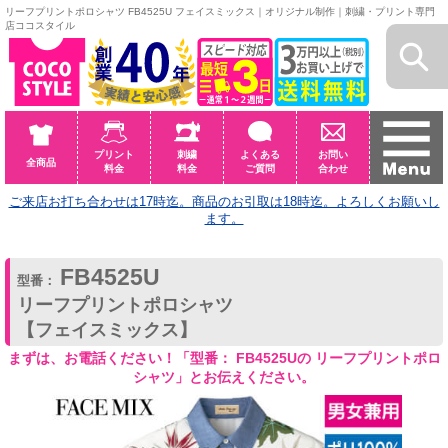
リーフプリントポロシャツ FB4525U フェイスミックス｜オリジナル制作｜刺繍・プリント専門
店ココスタイル
プリント
刺繍
よくある
お問い
全商品
料金
料金
ご質問
合わせ
ご来店お打ち合わせは17時迄。商品のお引取は18時迄。よろしくお願いし
ます。
FB4525U
型番：
リーフプリントポロシャツ
【フェイスミックス】
まずは、お電話ください！「型番： FB4525Uの リーフプリントポロ
シャツ」とお伝えください。