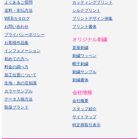
よくあるご質問
カッティングプリント
送料・支払方法
シルクプリント
WEBカタログ
プリントデザイン例集
お問い合わせ
プリント書体
プライバシーポリシー
オリジナル刺繍
お客様作品集
直接刺繍
インフォメーション
刺繍ワッペン
初めての方へ
帽子刺繍
料金の調べ方
刺繍サンプル
加工位置について
刺繍書体
生地・糸の豆知識
カラーサンプル
会社情報
データ入稿方法
会社概要
取扱ブランド
スタッフ紹介
サイトマップ
特定商取引表示