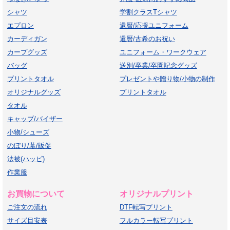
シャツ
学割クラスTシャツ
エプロン
還暦/応援ユニフォーム
カーディガン
還暦/古希のお祝い
カープグッズ
ユニフォーム・ワークウェア
バッグ
送別/卒業/卒園記念グッズ
プリントタオル
プレゼントや贈り物/小物の制作
オリジナルグッズ
プリントタオル
タオル
キャップ/バイザー
小物/シューズ
のぼり/幕/販促
法被(ハッピ)
作業服
お買物について
オリジナルプリント
ご注文の流れ
DTF転写プリント
サイズ目安表
フルカラー転写プリント