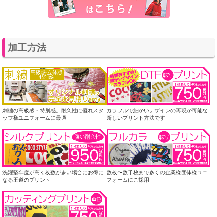
加工方法
刺繍の高級感・特別感。耐久性に優れスタ
カラフルで細かいデザインの再現が可能な
ッフ様ユニフォームに最適
新しいプリント方法です
洗濯堅牢度が高く枚数が多い場合にお得に
数枚〜数千枚まで多くの企業様団体様ユニ
なる王道のプリント
フォームにご採用