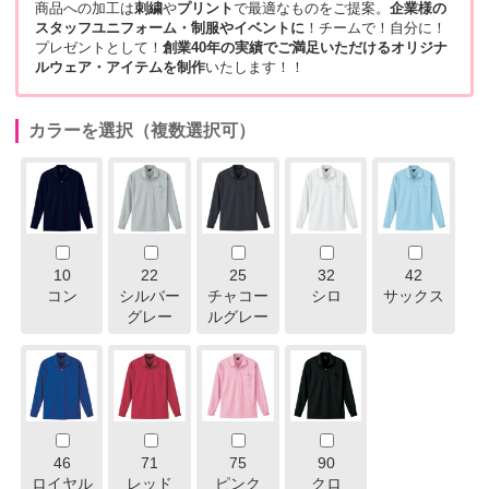
商品への加工は
刺繍
や
プリント
で最適なものをご提案。
企業様の
スタッフユニフォーム・制服やイベントに
！チームで！自分に！
プレゼントとして！
創業40年の実績でご満足いただけるオリジナ
ルウェア・アイテムを制作
いたします！！
カラーを選択（複数選択可）
10
22
25
32
42
コン
シルバー
チャコー
シロ
サックス
グレー
ルグレー
46
71
75
90
ロイヤル
レッド
ピンク
クロ