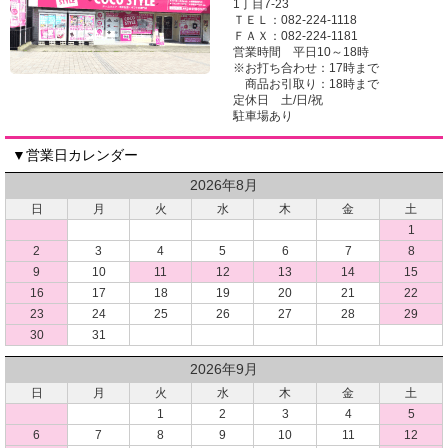
1丁目7-23
ＴＥＬ：082-224-1118
ＦＡＸ：082-224-1181
営業時間 平日10～18時
※お打ち合わせ：17時まで
商品お引取り：18時まで
定休日 土/日/祝
駐車場あり
▼営業日カレンダー
2026年8月
日
月
火
水
木
金
土
1
2
3
4
5
6
7
8
9
10
11
12
13
14
15
16
17
18
19
20
21
22
23
24
25
26
27
28
29
30
31
2026年9月
日
月
火
水
木
金
土
1
2
3
4
5
6
7
8
9
10
11
12