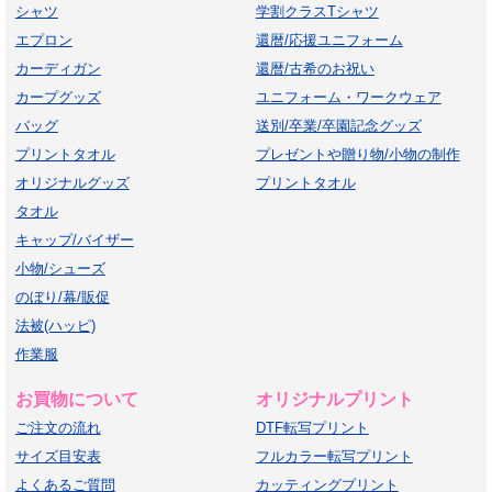
シャツ
学割クラスTシャツ
エプロン
還暦/応援ユニフォーム
カーディガン
還暦/古希のお祝い
カープグッズ
ユニフォーム・ワークウェア
バッグ
送別/卒業/卒園記念グッズ
プリントタオル
プレゼントや贈り物/小物の制作
オリジナルグッズ
プリントタオル
タオル
キャップ/バイザー
小物/シューズ
のぼり/幕/販促
法被(ハッピ)
作業服
お買物について
オリジナルプリント
ご注文の流れ
DTF転写プリント
サイズ目安表
フルカラー転写プリント
よくあるご質問
カッティングプリント