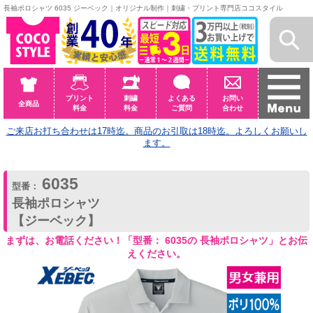
長袖ポロシャツ 6035 ジーベック｜オリジナル制作｜刺繍・プリント専門店ココスタイル
プリント
刺繍
よくある
お問い
全商品
料金
料金
ご質問
合わせ
ご来店お打ち合わせは17時迄。商品のお引取は18時迄。よろしくお願いし
ます。
6035
型番：
長袖ポロシャツ
【ジーベック】
まずは、お電話ください！「型番： 6035の 長袖ポロシャツ」とお伝
えください。