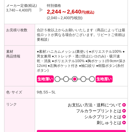
メーカー定価(税込)
特別価格
▶︎
3,740～4,400円
2,244～2,640
円(税込)
(2,040～2,400円/税別)
お見積り枚数
合計５枚以上からお願いいたします（商品によっては最
低ロットが異なる場合がございます。リピートご依頼は
要相談）
素材
●素材:ハニカムメッシュ(裏使い)
●ポリエステル100%
●
商品情報
男女兼用
●ストレッチ・透け防止(シロのみ)・吸汗速
乾・消臭
●ポリエステル100%
●胸ポケット(巾9cm×深さ
12cm)
●左胸ポケット付き
●袖口絞り
●樹脂ボタン(糸付
ボタン)
色･サイズ
9色 SS～5L
リンク
お支払い方法・送料について
フルカラープリントとは
シルクプリントとは
刺しゅうとは