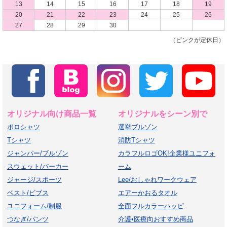
13
14
15
16
17
18
19
20
21
22
23
24
25
26
27
28
29
30
（ピンクが定休日）
オリジナル向け商品一覧
オリジナルをシーン別で
ポロシャツ
選挙ブルゾン
Tシャツ
消防Tシャツ
ジャンパー/ブルゾン
カラフルロゴOK!企業様ユニフォ
スウェット/パーカー
ーム
ジャージ/スポーツ
Lee/おしゃれワークウェア
ベスト/ビブス
エアーかおるタオル
ユニフォーム/制服
全面フルカラーハッピ
つなぎ/パンツ
介護•医療向おすすめ商品