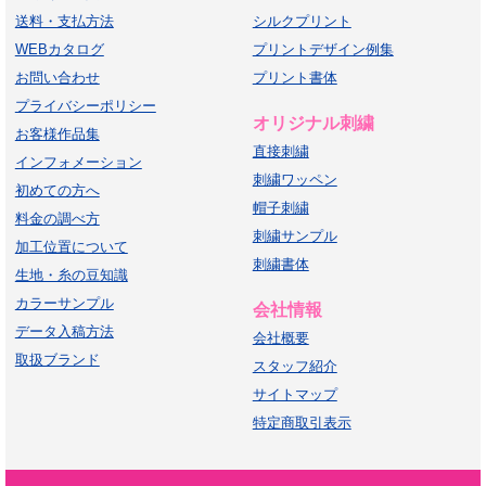
送料・支払方法
シルクプリント
WEBカタログ
プリントデザイン例集
お問い合わせ
プリント書体
プライバシーポリシー
オリジナル刺繍
お客様作品集
直接刺繍
インフォメーション
刺繍ワッペン
初めての方へ
帽子刺繍
料金の調べ方
刺繍サンプル
加工位置について
刺繍書体
生地・糸の豆知識
カラーサンプル
会社情報
データ入稿方法
会社概要
取扱ブランド
スタッフ紹介
サイトマップ
特定商取引表示