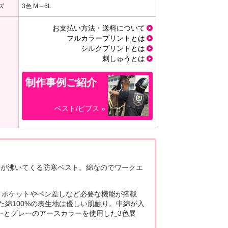
ズ
3色 M～6L
お支払い方法・送料について
フルカラープリントとは
シルクプリントとは
刺しゅうとは
制作事例ご紹介
ベスト/ビブス »
着が沸いてくる防寒ベスト。綿なのでワークエ
。ポケットやペン差しなど必要な機能が搭載
た綿100%の表生地は優しい肌触り。中綿が入
ーとグレーのアースカラーを使用した3色展