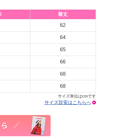
巾
着丈
62
64
65
66
68
68
サイズ単位はcmです
サイズ目安はこちらへ