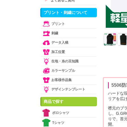
▶
よくあるご質問
プリント・刺繍について
プリント
刺繍
データ入稿
加工位置
生地・糸の豆知識
カラーサンプル
お客様作品集
5506
デザインテンプレート
ハードな現
リアを広げ
商品で探す
襟元のブ
ポロシャツ
し、G.G
りで、首
Tシャツ
開。