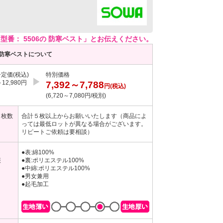
番： 5506の 防寒ベスト」とお伝えください。
： 防寒ベストについて
定価(税込)
特別価格
▶︎
～12,980円
7,392～7,788
円(税込)
(6,720～7,080円/税別)
り枚数
合計５枚以上からお願いいたします（商品によ
っては最低ロットが異なる場合がございます。
リピートご依頼は要相談）
●表:綿100%
報
●裏:ポリエステル100%
●中綿:ポリエステル100%
●男女兼用
●起毛加工