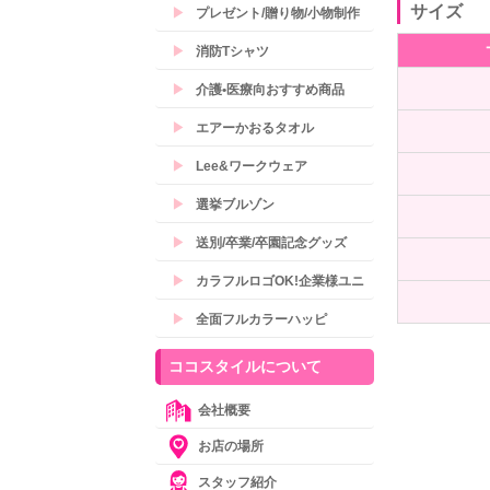
サイズ
▶
プレゼント/贈り物/小物制作
▶
消防Tシャツ
▶
介護•医療向おすすめ商品
▶
エアーかおるタオル
▶
Lee&ワークウェア
▶
選挙ブルゾン
▶
送別/卒業/卒園記念グッズ
▶
カラフルロゴOK!企業様ユニ
▶
全面フルカラーハッピ
ココスタイルについて
会社概要
お店の場所
スタッフ紹介