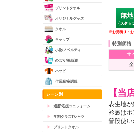
プリントタオル
オリジナルグッズ
タオル
※お見積り・お
キャップ
特別価格
小物/ノベルティ
サ
のぼり/幕/販促
全
ハッピ
作業服/空調服
【当
シーン別
表生地が
▶
還暦/応援ユニフォーム
衿裏はボ
▶
学割クラスTシャツ
普段使い
▶
プリントタオル