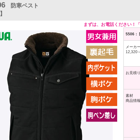
06
ト
防寒ベスト
A】
まずは、お電話ください！「型
5506
メーカー
12,320
お見積
素材
商品情