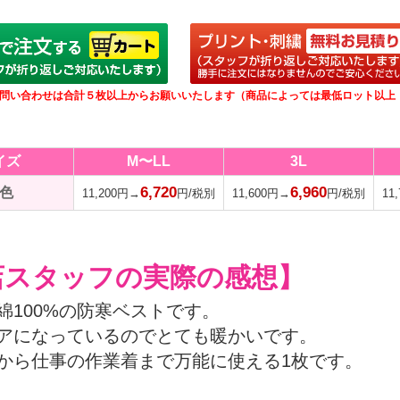
問い合わせは合計５枚以上からお願いいたします（商品によっては最低ロット以上
イズ
M〜LL
3L
6,720
6,960
色
11,200円→
円/税別
11,600円→
円/税別
11
店スタッフの実際の感想】
綿100%の防寒ベストです。
アになっているのでとても暖かいです。
から仕事の作業着まで万能に使える1枚です。