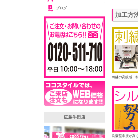
ブログ
加工方
刺繍の高級感・
広島牛田店
洗濯堅牢度が高