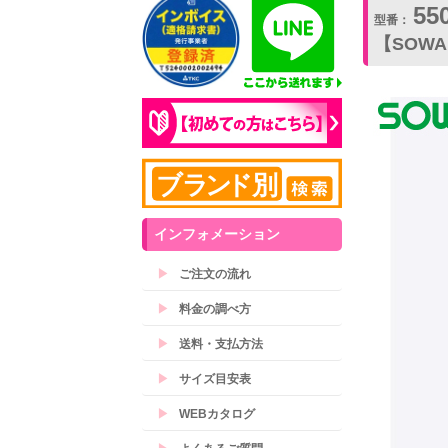
55
ホーム
>
ユニフォーム/作業服
>
防寒服
>
防寒ベス
型番：
【SOW
インフォメーション
▶
ご注文の流れ
▶
料金の調べ方
▶
送料・支払方法
▶
サイズ目安表
▶
WEBカタログ