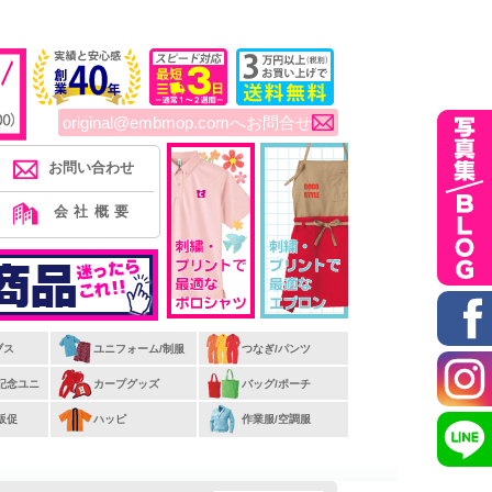
original@embmop.comへお問合せ
お問い合わせ
会社概要
ブス
ユニフォーム/制服
つなぎ/パンツ
/記念ユニ
カープグッズ
バッグ/ポーチ
販促
ハッピ
作業服/空調服