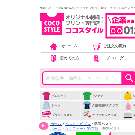
防寒ベスト 5506 SOWA｜オリジナル制作｜刺繍・プリント専門店コ
ホーム
ご注文の流れ
初めての方
ブログ
ポロシャツ
Tシャツ
ン
シャツ
介護/医療/スクラブ
プリントタオル
オリジナルグッズ
ホーム
>
ベスト・ビブス
>
防寒ベスト
ホーム
>
ユニフォーム/作業服
>
防寒ベスト
ホーム
>
ベスト・ビブス
>
防寒ベスト
>
防寒ベスト