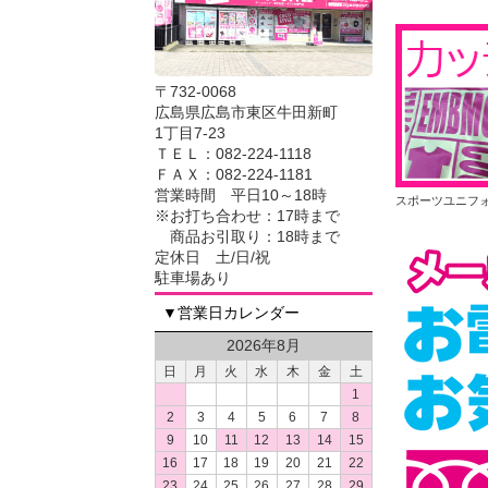
〒732-0068
広島県広島市東区牛田新町
1丁目7-23
ＴＥＬ：082-224-1118
ＦＡＸ：082-224-1181
営業時間 平日10～18時
スポーツユニフ
※お打ち合わせ：17時まで
商品お引取り：18時まで
定休日 土/日/祝
駐車場あり
▼営業日カレンダー
2026年8月
日
月
火
水
木
金
土
1
2
3
4
5
6
7
8
9
10
11
12
13
14
15
16
17
18
19
20
21
22
23
24
25
26
27
28
29