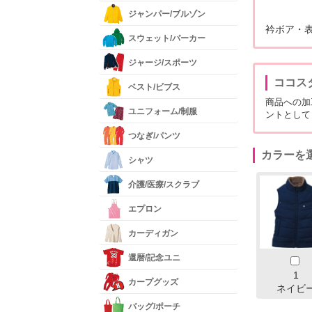
ジャンパー/ブルゾン
衿ボア・
スウェット/パーカー
ジャージ/スポーツ
ココス
ベスト/ビブス
商品への加
ユニフォーム/制服
ントとして
つなぎ/パンツ
カラーを
シャツ
介護/医療/スクラブ
エプロン
カーディガン
還暦/記念ユニ
1
カープグッズ
ネイビ
バッグ/ポーチ