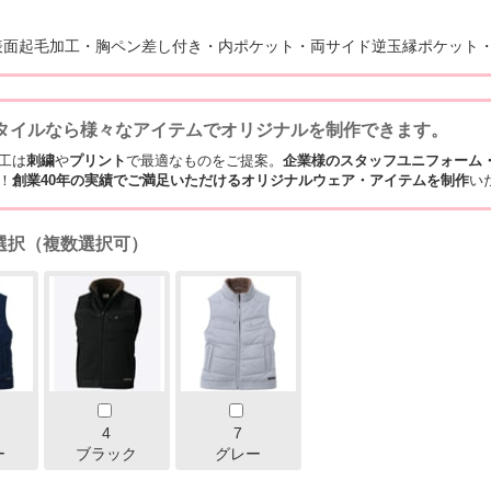
表面起毛加工・胸ペン差し付き・内ポケット・両サイド逆玉縁ポケット
タイルなら様々なアイテムでオリジナルを制作できます。
工は
刺繍
や
プリント
で最適なものをご提案。
企業様のスタッフユニフォーム
！
創業40年の実績でご満足いただけるオリジナルウェア・アイテムを制作
い
選択（複数選択可）
4
7
ー
ブラック
グレー