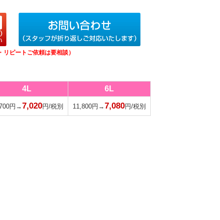
・リピートご依頼は要相談）
4L
6L
7,020
7,080
,700円→
円/税別
11,800円→
円/税別