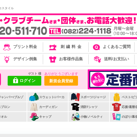
コスタイル
プリント料金
刺繍料金
よくあるご質問
デザイン例集
お客様作品集
送料/お支払い
ゲスト 様
ありがとうございます
ログイン
新規会員登録
ジャンパー/ブルゾ
スウェット/パーカ
スポーツ/ジャージ
ベスト/ビ
ー
エプロン
カーディガン
消防Tシャツ
応援/還暦
タオル
キャップ
小物/ノベルティ
のぼり/幕/