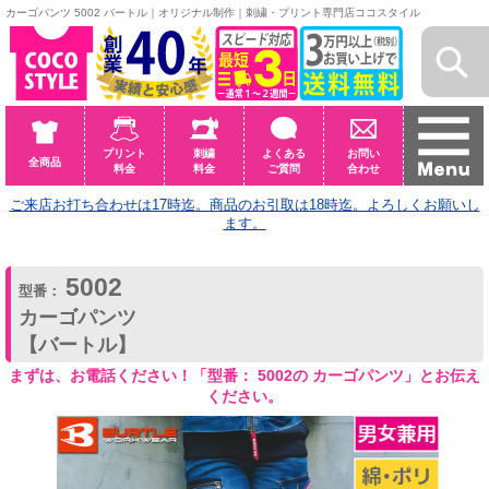
カーゴパンツ 5002 バートル｜オリジナル制作｜刺繍・プリント専門店ココスタイル
プリント
刺繍
よくある
お問い
全商品
料金
料金
ご質問
合わせ
ご来店お打ち合わせは17時迄。商品のお引取は18時迄。よろしくお願いし
ます。
5002
型番：
カーゴパンツ
【バートル】
まずは、お電話ください！「型番： 5002の カーゴパンツ」とお伝え
ください。