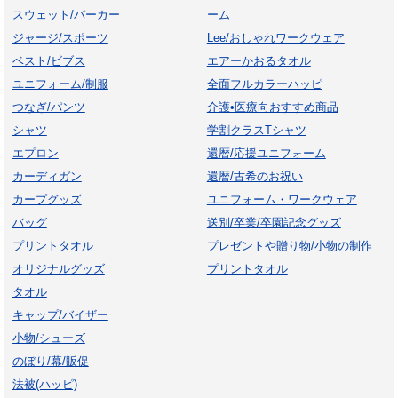
スウェット/パーカー
ーム
ジャージ/スポーツ
Lee/おしゃれワークウェア
ベスト/ビブス
エアーかおるタオル
ユニフォーム/制服
全面フルカラーハッピ
つなぎ/パンツ
介護•医療向おすすめ商品
シャツ
学割クラスTシャツ
エプロン
還暦/応援ユニフォーム
カーディガン
還暦/古希のお祝い
カープグッズ
ユニフォーム・ワークウェア
バッグ
送別/卒業/卒園記念グッズ
プリントタオル
プレゼントや贈り物/小物の制作
オリジナルグッズ
プリントタオル
タオル
キャップ/バイザー
小物/シューズ
のぼり/幕/販促
法被(ハッピ)