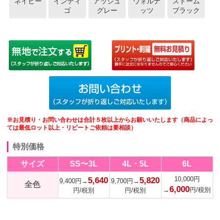
ネイビー
インディ
アッシュ
ウォルナ
ストーム
ゴ
グレー
ッツ
ブラック
※お見積り・お問い合わせは合計５枚以上からお願いいたします（商品によっ
ては最低ロット以上・リピートご依頼は要相談）
特別価格
サイズ
SS〜3L
4L・5L
6L
10,000円
5,640
5,820
9,400円→
9,700円→
全色
6,000
→
円/税別
円/税別
円/税別