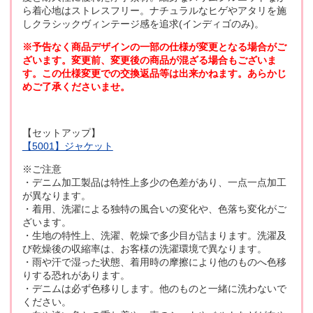
ら着心地はストレスフリー。ナチュラルなヒゲやアタリを施
しクラシックヴィンテージ感を追求(インディゴのみ)。
※予告なく商品デザインの一部の仕様が変更となる場合がご
ざいます。変更前、変更後の商品が混ざる場合もございま
す。この仕様変更での交換返品等は出来かねます。あらかじ
めご了承くださいませ。
【セットアップ】
【5001】ジャケット
※ご注意
・デニム加工製品は特性上多少の色差があり、一点一点加工
が異なります。
・着用、洗濯による独特の風合いの変化や、色落ち変化がご
ざいます。
・生地の特性上、洗濯、乾燥で多少目が詰まります。洗濯及
び乾燥後の収縮率は、お客様の洗濯環境で異なります。
・雨や汗で湿った状態、着用時の摩擦により他のものへ色移
りする恐れがあります。
・デニムは必ず色移りします。他のものと一緒に洗わないで
ください。