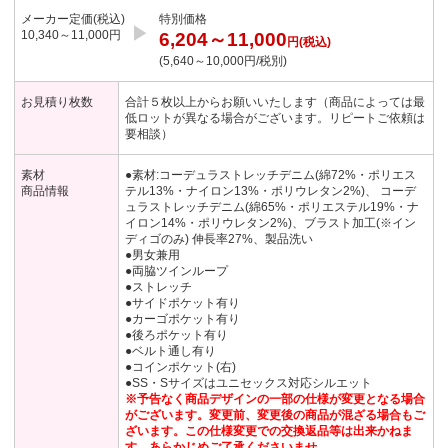
メーカー定価(税込)
特別価格
▶︎
10,340～11,000円
6,204～11,000
円(税込)
(5,640～10,000円/税別)
お見積り枚数
合計５枚以上からお願いいたします（商品によっては最
低ロットが異なる場合がございます。リピートご依頼は
要相談）
素材
●素材:コーデュラストレッチデニム(綿72%・ポリエス
商品情報
テル13%・ナイロン13%・ポリウレタン2%)、 コーデ
ュラストレッチデニム(綿65%・ポリエステル19%・ナ
イロン14%・ポリウレタン2%)、ブラスト加工(※イン
ディゴのみ) 伸長率27%、製品洗い
●男女兼用
●両脇ツインループ
●ストレッチ
●サイドポケット有り
●カーゴポケット有り
●後ろポケット有り
●ベルト通し有り
●コインポケット(右)
●SS・Sサイズはユニセックス対応シルエット
※予告なく商品デザインの一部の仕様が変更となる場合
がございます。変更前、変更後の商品が混ざる場合もご
ざいます。この仕様変更での交換返品等は出来かねま
す。あらかじめご了承くださいませ。