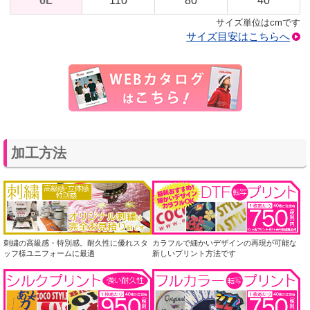
6L
110
80
40
サイズ単位はcmです
サイズ目安はこちらへ
加工方法
刺繍の高級感・特別感。耐久性に優れスタ
カラフルで細かいデザインの再現が可能な
ッフ様ユニフォームに最適
新しいプリント方法です