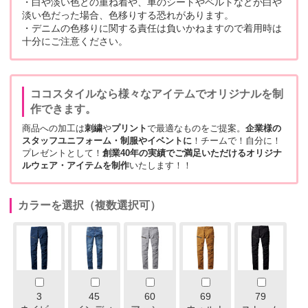
・白や淡い色との重ね着や、車のシートやベルトなどが白や
淡い色だった場合、色移りする恐れがあります。
・デニムの色移りに関する責任は負いかねますので着用時は
十分にご注意ください。
ココスタイルなら様々なアイテムでオリジナルを制
作できます。
商品への加工は
刺繍
や
プリント
で最適なものをご提案。
企業様の
スタッフユニフォーム・制服やイベントに
！チームで！自分に！
プレゼントとして！
創業40年の実績でご満足いただけるオリジナ
ルウェア・アイテムを制作
いたします！！
カラーを選択（複数選択可）
3
45
60
69
79