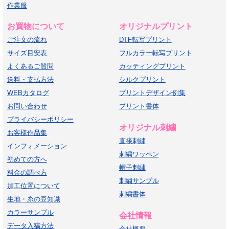
作業服
お買物について
オリジナルプリント
ご注文の流れ
DTF転写プリント
サイズ目安表
フルカラー転写プリント
よくあるご質問
カッティングプリント
送料・支払方法
シルクプリント
WEBカタログ
プリントデザイン例集
お問い合わせ
プリント書体
プライバシーポリシー
オリジナル刺繍
お客様作品集
直接刺繍
インフォメーション
刺繍ワッペン
初めての方へ
帽子刺繍
料金の調べ方
刺繍サンプル
加工位置について
刺繍書体
生地・糸の豆知識
カラーサンプル
会社情報
データ入稿方法
会社概要