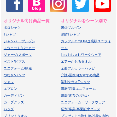
オリジナル向け商品一覧
オリジナルをシーン別で
ポロシャツ
選挙ブルゾン
Tシャツ
消防Tシャツ
ジャンパー/ブルゾン
カラフルロゴOK!企業様ユニフォ
スウェット/パーカー
ーム
ジャージ/スポーツ
Lee/おしゃれワークウェア
ベスト/ビブス
エアーかおるタオル
ユニフォーム/制服
全面フルカラーハッピ
つなぎ/パンツ
介護•医療向おすすめ商品
シャツ
学割クラスTシャツ
エプロン
還暦/応援ユニフォーム
カーディガン
還暦/古希のお祝い
カープグッズ
ユニフォーム・ワークウェア
バッグ
送別/卒業/卒園記念グッズ
プリントタオル
プレゼントや贈り物/小物の制作