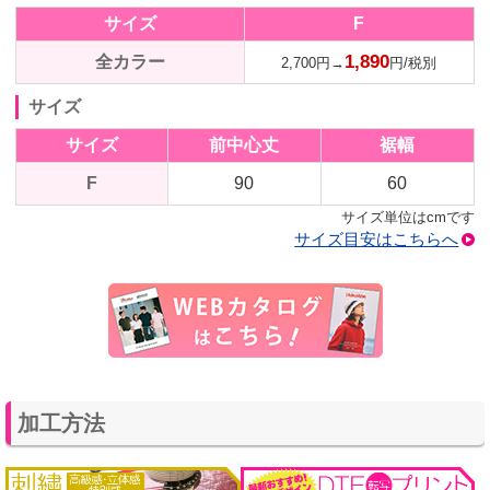
サイズ
F
1,890
全カラー
2,700円→
円/税別
サイズ
サイズ
前中心丈
裾幅
F
90
60
サイズ単位はcmです
サイズ目安はこちらへ
加工方法