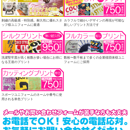
刺繍の高級感・特別感。耐久性に優れスタ
カラフルで細かいデザインの再現が可能な
ッフ様ユニフォームに最適
新しいプリント方法です
洗濯堅牢度が高く枚数が多い場合にお得に
数枚〜数千枚まで多くの企業様団体様ユニ
なる王道のプリント
フォームにご採用
スポーツユニフォームのネームや番号に使
用される単色プリント