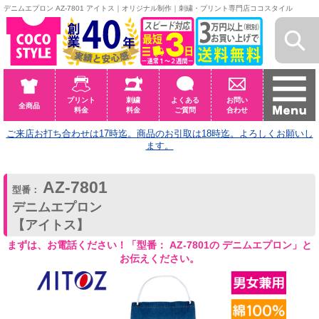
デニムエプロン AZ-7801 アイトス｜オリジナル制作｜刺繍・プリント専門店ココスタイル
プリント
刺繍
よくある
お問い
全商品
料金
料金
ご質問
合わせ
ご来店お打ち合わせは17時迄。商品のお引取は18時迄。よろしくお願いし
ます。
AZ-7801
型番：
デニムエプロン
【アイトス】
まずは、お電話ください！「型番： AZ-7801の デニムエプロン」と
お伝えください。