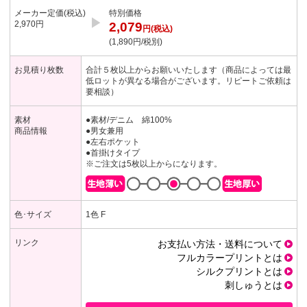
メーカー定価(税込)
特別価格
▶︎
2,970円
2,079
円(税込)
(1,890円/税別)
お見積り枚数
合計５枚以上からお願いいたします（商品によっては最
低ロットが異なる場合がございます。リピートご依頼は
要相談）
素材
●素材/デニム 綿100%
商品情報
●男女兼用
●左右ポケット
●首掛けタイプ
※ご注文は5枚以上からになります。
色･サイズ
1色 F
リンク
お支払い方法・送料について
フルカラープリントとは
シルクプリントとは
刺しゅうとは