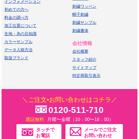
インフォメーション
刺繍ワッペン
初めての方へ
帽子刺繍
料金の調べ方
刺繍サンプル
加工位置について
刺繍書体
生地・糸の豆知識
カラーサンプル
会社情報
データ入稿方法
会社概要
取扱ブランド
スタッフ紹介
サイトマップ
特定商取引表示
＼ご注文•お問い合わせはコチラ／
0120-511-710
通話無料
月曜〜金曜（10：00〜18：00）
タッチで
メールでご注文
お電話
お問い合わせ