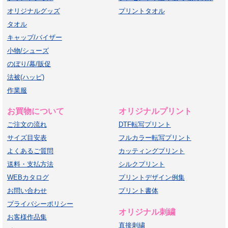
オリジナルグッズ
プリントタオル
タオル
キャップ/バイザー
小物/シューズ
のぼり/幕/販促
法被(ハッピ)
作業服
お買物について
オリジナルプリント
ご注文の流れ
DTF転写プリント
サイズ目安表
フルカラー転写プリント
よくあるご質問
カッティングプリント
送料・支払方法
シルクプリント
WEBカタログ
プリントデザイン例集
お問い合わせ
プリント書体
プライバシーポリシー
オリジナル刺繍
お客様作品集
直接刺繍