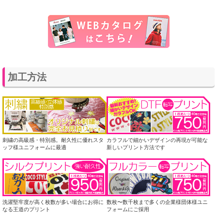
加工方法
刺繍の高級感・特別感。耐久性に優れスタ
カラフルで細かいデザインの再現が可能な
ッフ様ユニフォームに最適
新しいプリント方法です
洗濯堅牢度が高く枚数が多い場合にお得に
数枚〜数千枚まで多くの企業様団体様ユニ
なる王道のプリント
フォームにご採用