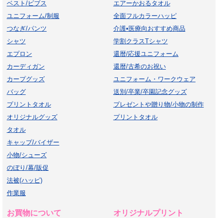
ベスト/ビブス
エアーかおるタオル
ユニフォーム/制服
全面フルカラーハッピ
つなぎ/パンツ
介護•医療向おすすめ商品
シャツ
学割クラスTシャツ
エプロン
還暦/応援ユニフォーム
カーディガン
還暦/古希のお祝い
カープグッズ
ユニフォーム・ワークウェア
バッグ
送別/卒業/卒園記念グッズ
プリントタオル
プレゼントや贈り物/小物の制作
オリジナルグッズ
プリントタオル
タオル
キャップ/バイザー
小物/シューズ
のぼり/幕/販促
法被(ハッピ)
作業服
お買物について
オリジナルプリント