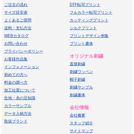
ご注文の流れ
DTF転写プリント
サイズ目安表
フルカラー転写プリント
よくあるご質問
カッティングプリント
送料・支払方法
シルクプリント
WEBカタログ
プリントデザイン例集
お問い合わせ
プリント書体
プライバシーポリシー
オリジナル刺繍
お客様作品集
直接刺繍
インフォメーション
刺繍ワッペン
初めての方へ
帽子刺繍
料金の調べ方
刺繍サンプル
加工位置について
刺繍書体
生地・糸の豆知識
カラーサンプル
会社情報
データ入稿方法
会社概要
取扱ブランド
スタッフ紹介
サイトマップ