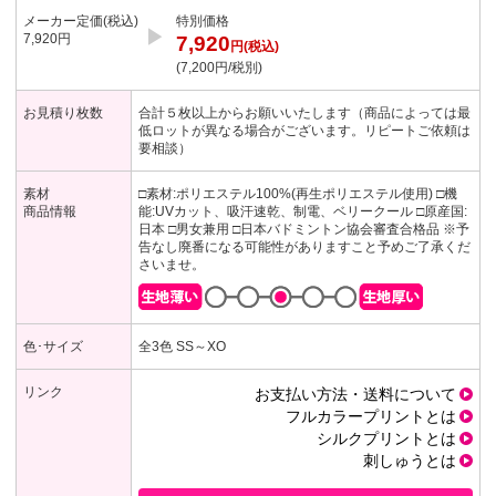
メーカー定価(税込)
特別価格
▶︎
7,920円
7,920
円(税込)
(7,200円/税別)
お見積り枚数
合計５枚以上からお願いいたします（商品によっては最
低ロットが異なる場合がございます。リピートご依頼は
要相談）
素材
□素材:ポリエステル100%(再生ポリエステル使用)
□機
商品情報
能:UVカット、吸汗速乾、制電、ベリークール
□原産国:
日本
□男女兼用
□日本バドミントン協会審査合格品
※予
告なし廃番になる可能性がありますこと予めご了承くだ
さいませ。
色･サイズ
全3色 SS～XO
リンク
お支払い方法・送料について
フルカラープリントとは
シルクプリントとは
刺しゅうとは