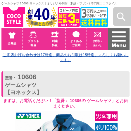
ゲームシャツ 10606 ヨネックス｜オリジナル制作｜刺繍・プリント専門店ココスタイル
プリント
刺繍
よくある
お問い
全商品
料金
料金
ご質問
合わせ
ご来店お打ち合わせは17時迄。商品のお引取は18時迄。よろしくお願いし
ます。
10606
型番：
ゲームシャツ
【ヨネックス】
まずは、お電話ください！「型番： 10606の ゲームシャツ」とお伝
えください。