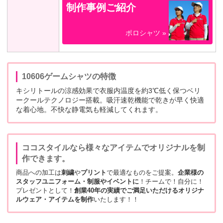
制作事例ご紹介
ポロシャツ »
10606ゲームシャツの特徴
キシリトールの涼感効果で衣服内温度を約3℃低く保つベリ
ークールテクノロジー搭載。吸汗速乾機能で乾きが早く快適
な着心地。不快な静電気も軽減してくれます。
ココスタイルなら様々なアイテムでオリジナルを制
作できます。
商品への加工は
刺繍
や
プリント
で最適なものをご提案。
企業様の
スタッフユニフォーム・制服やイベントに
！チームで！自分に！
プレゼントとして！
創業40年の実績でご満足いただけるオリジナ
ルウェア・アイテムを制作
いたします！！