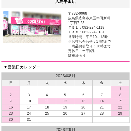
広島牛田店
〒732-0068
広島県広島市東区牛田新町
1丁目7-23
ＴＥＬ：082-224-1118
ＦＡＸ：082-224-1181
営業時間 平日10～18時
※お打ち合わせ：17時まで
商品お引取り：18時まで
定休日 土/日/祝
駐車場あり
▼営業日カレンダー
2026年8月
日
月
火
水
木
金
土
1
2
3
4
5
6
7
8
9
10
11
12
13
14
15
16
17
18
19
20
21
22
23
24
25
26
27
28
29
30
31
2026年9月