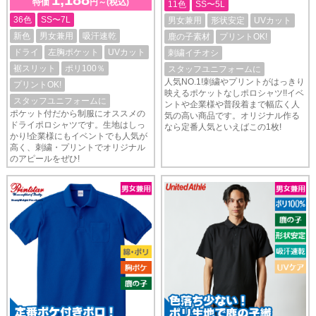
特価
円～(税込)
11色
SS〜5L
36色
SS〜7L
男女兼用
形状安定
UVカット
新色
男女兼用
吸汗速乾
鹿の子素材
プリントOK!
ドライ
左胸ポケット
UVカット
刺繍イチオシ
裾スリット
ポリ100％
スタッフユニフォームに
人気NO.1!刺繍やプリントがはっきり
プリントOK!
映えるポケットなしポロシャツ!!イベ
スタッフユニフォームに
ントや企業様や普段着まで幅広く人
ポケット付だから制服にオススメの
気の高い商品です。オリジナル作る
ドライポロシャツです。生地はしっ
なら定番人気といえばこの1枚!
かり!企業様にもイベントでも人気が
高く、刺繍・プリントでオリジナル
のアピールをぜひ!