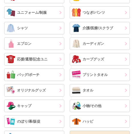
ユニフォーム/制服
つなぎ/パンツ
シャツ
介護/医療/スクラブ
エプロン
カーディガン
応援/還暦/記念ユニ
カープグッズ
バッグ/ポーチ
プリントタオル
オリジナルグッズ
タオル
キャップ
小物/その他
のぼり/幕/販促
ハッピ