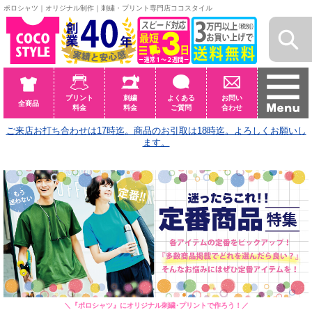
ポロシャツ｜オリジナル制作｜刺繍・プリント専門店ココスタイル
プリント
刺繍
よくある
お問い
全商品
料金
料金
ご質問
合わせ
ご来店お打ち合わせは17時迄。商品のお引取は18時迄。よろしくお願いし
ます。
＼
『ポロシャツ』にオリジナル刺繍･プリントで作ろう！
／