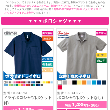
『ポロシャツ』でオリジナルを制作します。商品への加工は刺繍やプリントで最適なものを
ご提案。
企業様のスタッフユニフォーム・制服やイベントに
！チームで！自分に！プレゼン
トとして！カタログ無料。全国へ配送可能！
創業40年の実績でご満足いただけるオリジナ
ルウェア・アイテムを制作
いたします！！
▼▼▼ポロシャツ▼▼▼
型 番：00330-AVP
型 番：00141-NVP
ドライポロシャツ(ポケット
ポロシャツ(ポケットなし)
付)
1,485
特価
円～(税込)
1,188