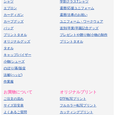
シャツ
学割クラスTシャツ
エプロン
還暦/応援ユニフォーム
カーディガン
還暦/古希のお祝い
カープグッズ
ユニフォーム・ワークウェア
バッグ
送別/卒業/卒園記念グッズ
プリントタオル
プレゼントや贈り物/小物の制作
オリジナルグッズ
プリントタオル
タオル
キャップ/バイザー
小物/シューズ
のぼり/幕/販促
法被(ハッピ)
作業服
お買物について
オリジナルプリント
ご注文の流れ
DTF転写プリント
サイズ目安表
フルカラー転写プリント
よくあるご質問
カッティングプリント