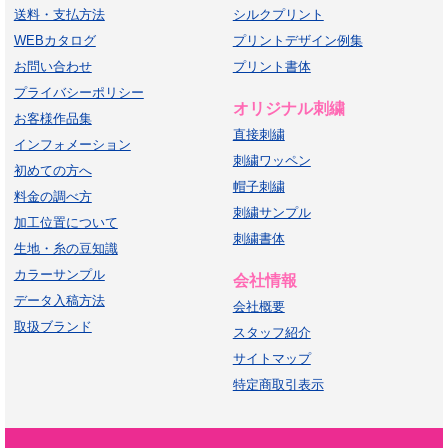
送料・支払方法
シルクプリント
WEBカタログ
プリントデザイン例集
お問い合わせ
プリント書体
プライバシーポリシー
オリジナル刺繍
お客様作品集
直接刺繍
インフォメーション
刺繍ワッペン
初めての方へ
帽子刺繍
料金の調べ方
刺繍サンプル
加工位置について
刺繍書体
生地・糸の豆知識
カラーサンプル
会社情報
データ入稿方法
会社概要
取扱ブランド
スタッフ紹介
サイトマップ
特定商取引表示