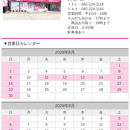
ＴＥＬ：082-224-1118
ＦＡＸ：082-224-1181
営業時間 平日10～18時
※お打ち合わせ：17時まで
商品お引取り：18時まで
定休日 土/日/祝
駐車場あり
▼営業日カレンダー
2026年8月
日
月
火
水
木
金
土
1
2
3
4
5
6
7
8
9
10
11
12
13
14
15
16
17
18
19
20
21
22
23
24
25
26
27
28
29
30
31
2026年9月
日
月
火
水
木
金
土
1
2
3
4
5
6
7
8
9
10
11
12