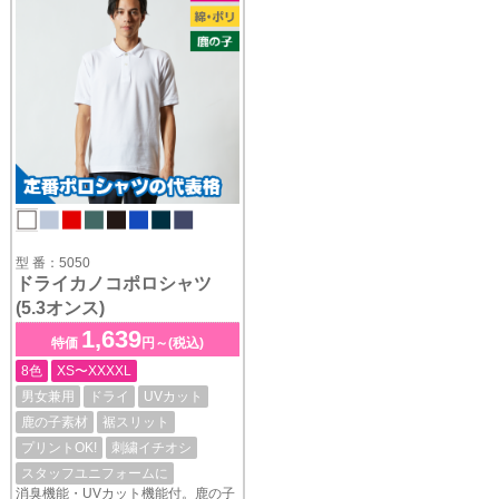
型 番：5050
ドライカノコポロシャツ
(5.3オンス)
1,639
特価
円～(税込)
8色
XS〜XXXXL
男女兼用
ドライ
UVカット
鹿の子素材
裾スリット
プリントOK!
刺繍イチオシ
スタッフユニフォームに
消臭機能・UVカット機能付。鹿の子