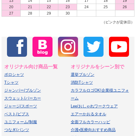
13
14
15
16
17
18
19
20
21
22
23
24
25
26
27
28
29
30
（ピンクが定休日）
オリジナル向け商品一覧
オリジナルをシーン別で
ポロシャツ
選挙ブルゾン
Tシャツ
消防Tシャツ
ジャンパー/ブルゾン
カラフルロゴOK!企業様ユニフォ
スウェット/パーカー
ーム
ジャージ/スポーツ
Lee/おしゃれワークウェア
ベスト/ビブス
エアーかおるタオル
ユニフォーム/制服
全面フルカラーハッピ
つなぎ/パンツ
介護•医療向おすすめ商品