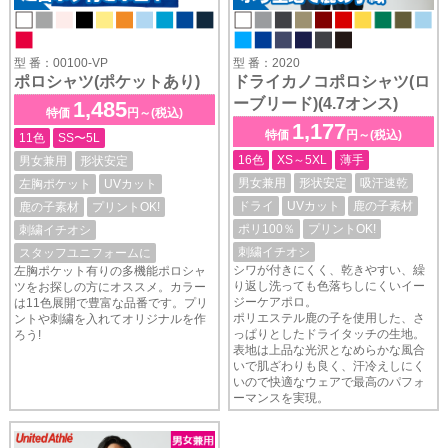
型 番：00100-VP
型 番：2020
ポロシャツ(ポケットあり)
ドライカノコポロシャツ(ロ
ーブリード)(4.7オンス)
1,485
特価
円～(税込)
1,177
特価
円～(税込)
11色
SS〜5L
16色
XS～5XL
薄手
男女兼用
形状安定
男女兼用
形状安定
吸汗速乾
左胸ポケット
UVカット
ドライ
UVカット
鹿の子素材
鹿の子素材
プリントOK!
ポリ100％
プリントOK!
刺繍イチオシ
刺繍イチオシ
スタッフユニフォームに
シワが付きにくく、乾きやすい、繰
左胸ポケット有りの多機能ポロシャ
り返し洗っても色落ちしにくいイー
ツをお探しの方にオススメ。カラー
ジーケアポロ。
は11色展開で豊富な品番です。プリ
ポリエステル鹿の子を使用した、さ
ントや刺繍を入れてオリジナルを作
っぱりとしたドライタッチの生地。
ろう!
表地は上品な光沢となめらかな風合
いで肌ざわりも良く、汗冷えしにく
いので快適なウェアで最高のパフォ
ーマンスを実現。