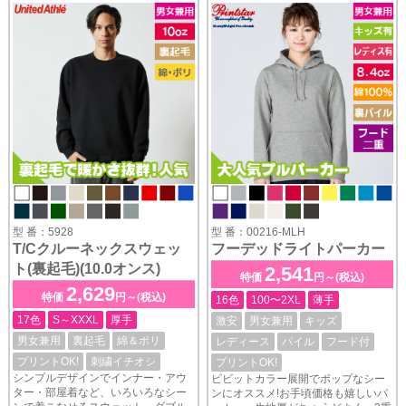
型 番：5928
型 番：00216-MLH
T/Cクルーネックスウェッ
フーデッドライトパーカー
ト(裏起毛)(10.0オンス)
2,541
特価
円～(税込)
2,629
特価
円～(税込)
16色
100〜2XL
薄手
17色
S～XXXL
厚手
激安
男女兼用
キッズ
男女兼用
裏起毛
綿＆ポリ
レディース
パイル
フード付
プリントOK!
刺繍イチオシ
プリントOK!
シンプルデザインでインナー・アウ
ビビットカラー展開でポップなシー
ター・部屋着など、いろいろなシー
ンにオススメ!お手頃価格も嬉しいパ