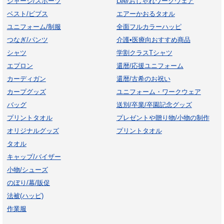
ジャージ/スポーツ
Lee/おしゃれワークウェア
ベスト/ビブス
エアーかおるタオル
ユニフォーム/制服
全面フルカラーハッピ
つなぎ/パンツ
介護•医療向おすすめ商品
シャツ
学割クラスTシャツ
エプロン
還暦/応援ユニフォーム
カーディガン
還暦/古希のお祝い
カープグッズ
ユニフォーム・ワークウェア
バッグ
送別/卒業/卒園記念グッズ
プリントタオル
プレゼントや贈り物/小物の制作
オリジナルグッズ
プリントタオル
タオル
キャップ/バイザー
小物/シューズ
のぼり/幕/販促
法被(ハッピ)
作業服