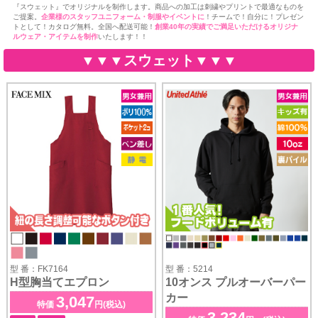
『スウェット』でオリジナルを制作します。商品への加工は刺繍やプリントで最適なものを
ご提案。
企業様のスタッフユニフォーム・制服やイベントに
！チームで！自分に！プレゼン
トとして！カタログ無料。全国へ配送可能！
創業40年の実績でご満足いただけるオリジナ
ルウェア・アイテムを制作
いたします！！
▼▼▼スウェット▼▼▼
型 番：FK7164
型 番：5214
H型胸当てエプロン
10オンス プルオーバーパー
カー
3,047
特価
円(税込)
3,234