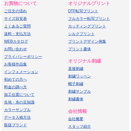
お買物について
オリジナルプリント
ご注文の流れ
DTF転写プリント
サイズ目安表
フルカラー転写プリント
よくあるご質問
カッティングプリント
送料・支払方法
シルクプリント
WEBカタログ
プリントデザイン例集
お問い合わせ
プリント書体
プライバシーポリシー
オリジナル刺繍
お客様作品集
直接刺繍
インフォメーション
刺繍ワッペン
初めての方へ
帽子刺繍
料金の調べ方
刺繍サンプル
加工位置について
刺繍書体
生地・糸の豆知識
カラーサンプル
会社情報
データ入稿方法
会社概要
取扱ブランド
スタッフ紹介