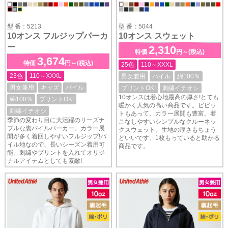
型 番：5213
型 番：5044
10オンス フルジップパーカ
10オンス スウェット
ー
2,310
特価
円～(税込)
3,674
特価
円～(税込)
25色
110～XXXL
23色
110～XXXL
男女兼用
パイル
綿100％
男女兼用
キッズ
パイル
プリントOK!
刺繍イチオシ
10オンスは着心地最高の厚さ!とても
綿100％
プリントOK!
暖かく人気の高い商品です。ビビッ
刺繍イチオシ
トもあって、カラー展開も豊富。着
季節の変わり目に大活躍のリーズナ
こなしやすいシンプルなクルーネッ
ブルな裏パイルパーカー。カラー展
クスウェット。生地の厚さもちょう
開が多く着回しやすいフルジップ!パ
どいいです。1枚もっていると助かる
イル地なので、長いシーズン着用可
商品です。
能。刺繍やプリントを入れてオリジ
ナルアイテムとしても素敵!