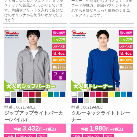
ンで着こなせるスウェット。ダブル
ーカー。生地厚がちょうどよく、2重
ステッチで首元がしっかりしていま
フードが魅力。刺繍やプリントを入
す。刺繍やプリントを入れて自分だ
れても素敵なちょっと細身のシルエ
けのオリジナルを制作いかがでしょ
ットアイテムです。
うか?
型 番：00217-MLZ
型 番：00219-MLC
ジップアップライトパーカ
クルーネックライトトレー
ー(パイル)
ナー
3,432
1,980
特価
円～(税込)
特価
円～(税込)