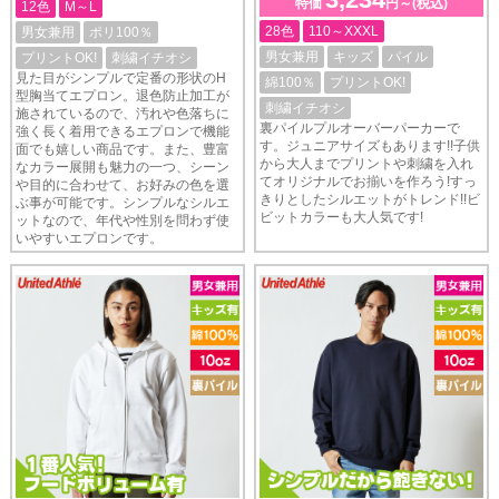
特価
円～(税込)
12色
M～L
28色
110～XXXL
男女兼用
ポリ100％
男女兼用
キッズ
パイル
プリントOK!
刺繍イチオシ
見た目がシンプルで定番の形状のH
綿100％
プリントOK!
型胸当てエプロン。退色防止加工が
刺繍イチオシ
施されているので、汚れや色落ちに
裏パイルプルオーバーパーカーで
強く長く着用できるエプロンで機能
す。ジュニアサイズもあります!!子供
面でも嬉しい商品です。また、豊富
から大人までプリントや刺繍を入れ
なカラー展開も魅力の一つ、シーン
てオリジナルでお揃いを作ろう!すっ
や目的に合わせて、お好みの色を選
きりとしたシルエットがトレンド!!ビ
ぶ事が可能です。シンプルなシルエ
ビットカラーも大人気です!
ットなので、年代や性別を問わず使
いやすいエプロンです。