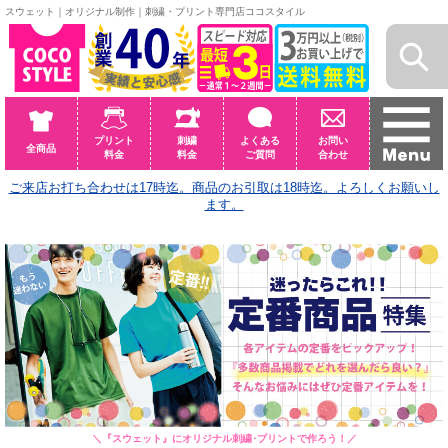
スウェット｜オリジナル制作｜刺繍・プリント専門店ココスタイル
プリント
刺繍
よくある
お問い
全商品
料金
料金
ご質問
合わせ
ご来店お打ち合わせは17時迄。商品のお引取は18時迄。よろしくお願いし
ます。
＼
『スウェット』にオリジナル刺繍･プリントで作ろう！
／