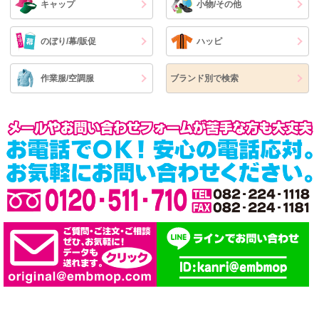
キャップ
小物/その他
のぼり/幕/販促
ハッピ
作業服/空調服
ブランド別で検索