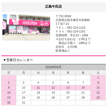
広島牛田店
〒732-0068
広島県広島市東区牛田新町
1丁目7-23
ＴＥＬ：082-224-1118
ＦＡＸ：082-224-1181
営業時間 平日10～18時
※お打ち合わせ：17時まで
商品お引取り：18時まで
定休日 土/日/祝
駐車場あり
▼営業日カレンダー
2026年8月
日
月
火
水
木
金
土
1
2
3
4
5
6
7
8
9
10
11
12
13
14
15
16
17
18
19
20
21
22
23
24
25
26
27
28
29
30
31