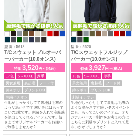
型 番：5618
型 番：5620
T/Cスウェットプルオーバ
T/Cスウェットフルジップ
ーパーカー(10.0オンス)
パーカー(10.0オンス)
3,520
3,927
特価
円～(税込)
特価
円～(税込)
17色
S～XXXL
厚手
13色
S～XXXL
厚手
男女兼用
裏起毛
フード付
男女兼用
裏起毛
フード付
綿＆ポリ
プリントOK!
綿＆ポリ
プリントOK!
刺繍イチオシ
刺繍イチオシ
生地がしっかりしてて裏地は毛布の
生地がしっかりしてて裏地は毛布の
ような温かさです!寒い冬にはもって
ような温かさです!寒い冬のイベント
こいの1枚です。刺繍を入れて高級感
にも、もってこいのアイテム。オリ
を演出してくれるアイテムです。皆
ジナルパーカー制作をお考えの方は
さまでオリジナルパーカーをお揃い
こちらに刺繍やプリントと入れて是
で制作しませんか?
非いかがでしょうか?