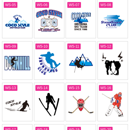
WS-05
WS-06
WS-07
WS-08
WS-09
WS-10
WS-11
WS-12
WS-13
WS-14
WS-15
WS-16
WS-17
WS-18
WS-19
WS-20