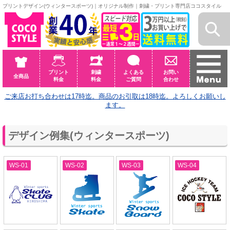
プリントデザイン(ウィンタースポーツ)｜オリジナル制作｜刺繍・プリント専門店ココスタイル
プリント
刺繍
よくある
お問い
全商品
料金
料金
ご質問
合わせ
ご来店お打ち合わせは17時迄。商品のお引取は18時迄。よろしくお願いし
ます。
デザイン例集(ウィンタースポーツ)
WS-01
WS-02
WS-03
WS-04