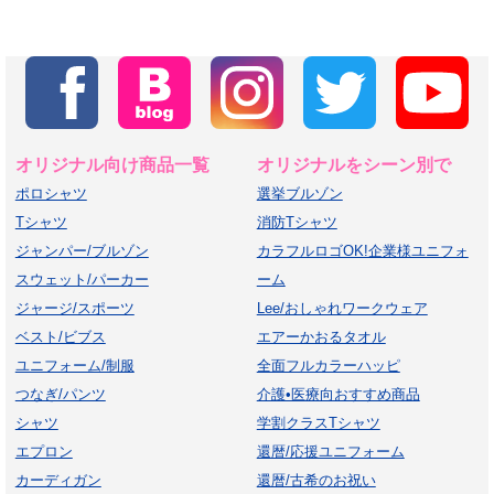
オリジナル向け商品一覧
オリジナルをシーン別で
ポロシャツ
選挙ブルゾン
Tシャツ
消防Tシャツ
ジャンパー/ブルゾン
カラフルロゴOK!企業様ユニフォ
スウェット/パーカー
ーム
ジャージ/スポーツ
Lee/おしゃれワークウェア
ベスト/ビブス
エアーかおるタオル
ユニフォーム/制服
全面フルカラーハッピ
つなぎ/パンツ
介護•医療向おすすめ商品
シャツ
学割クラスTシャツ
エプロン
還暦/応援ユニフォーム
カーディガン
還暦/古希のお祝い