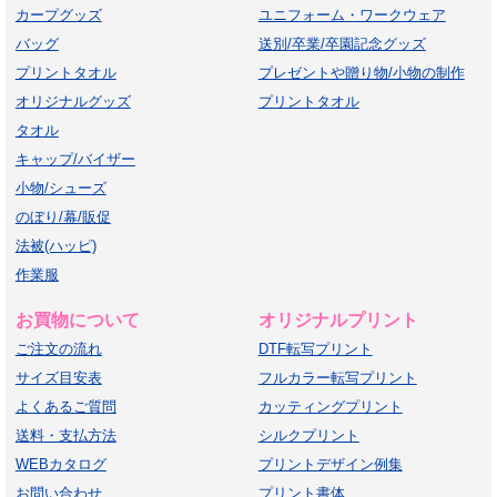
カープグッズ
ユニフォーム・ワークウェア
バッグ
送別/卒業/卒園記念グッズ
プリントタオル
プレゼントや贈り物/小物の制作
オリジナルグッズ
プリントタオル
タオル
キャップ/バイザー
小物/シューズ
のぼり/幕/販促
法被(ハッピ)
作業服
お買物について
オリジナルプリント
ご注文の流れ
DTF転写プリント
サイズ目安表
フルカラー転写プリント
よくあるご質問
カッティングプリント
送料・支払方法
シルクプリント
WEBカタログ
プリントデザイン例集
お問い合わせ
プリント書体