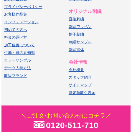
プライバシーポリシー
オリジナル刺繍
お客様作品集
直接刺繍
インフォメーション
刺繍ワッペン
初めての方へ
帽子刺繍
料金の調べ方
刺繍サンプル
加工位置について
刺繍書体
生地・糸の豆知識
カラーサンプル
会社情報
データ入稿方法
会社概要
取扱ブランド
スタッフ紹介
サイトマップ
特定商取引表示
＼ご注文•お問い合わせはコチラ／
0120-511-710