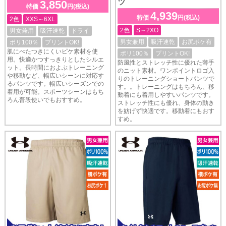
ツ
3,850
特価
円(税込)
4,939
特価
円(税込)
2色
XXS～6XL
2色
S～2XO
男女兼用
吸汗速乾
ドライ
男女兼用
吸汗速乾
お尻ポケ有
ポリ100％
プリントOK!
肌にべたつきにくいピケ素材を使
ポリ100％
プリントOK!
用。快適かつすっきりとしたシルエ
防風性とストレッチ性に優れた薄手
ット。長時間におよぶトレーニング
のニット素材。ワンポイントロゴ入
や移動など、幅広いシーンに対応す
りのトレーニングショートパンツで
るパンツです。幅広いシーズンでの
す。。トレーニングはもちろん、移
着用が可能。スポーツシーンはもち
動着にも着用しやすいパンツです。
ろん普段使いでもおすすめ。
ストレッチ性にも優れ、身体の動き
を妨げず快適です。移動着にもおす
すめ。