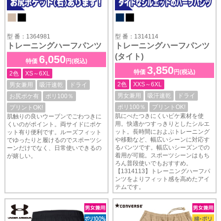
型 番：1364981
型 番：1314114
トレーニングハーフパンツ
トレーニングハーフパンツ
(タイト)
6,050
特価
円(税込)
3,850
特価
円(税込)
2色
XS～6XL
2色
XXS～6XL
男女兼用
吸汗速乾
ドライ
男女兼用
吸汗速乾
ドライ
お尻ポケ有
ポリ100％
ポリ100％
プリントOK!
プリントOK!
肌にべたつきにくいピケ素材を使
肌触りの良いウーブンでごわつきに
用。快適かつすっきりとしたシルエ
くいのがポイント。両サイドにポケ
ット。長時間におよぶトレーニング
ット有り便利です。ルーズフィット
や移動など、幅広いシーンに対応す
でゆったりと履けるのでスポーツシ
るパンツです。幅広いシーズンでの
ーンだけでなく、日常使いできるの
着用が可能。スポーツシーンはもち
が嬉しい。
ろん普段使いでもおすすめ。
【1314113】トレーニングハーフパ
ンツをよりフィット感を高めたアイ
テムです。