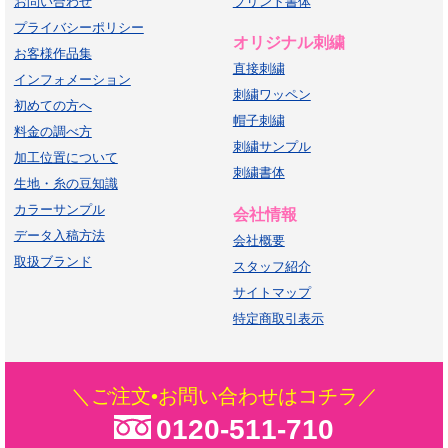
お問い合わせ
プリント書体
プライバシーポリシー
オリジナル刺繍
お客様作品集
直接刺繍
インフォメーション
刺繍ワッペン
初めての方へ
帽子刺繍
料金の調べ方
刺繍サンプル
加工位置について
刺繍書体
生地・糸の豆知識
カラーサンプル
会社情報
データ入稿方法
会社概要
取扱ブランド
スタッフ紹介
サイトマップ
特定商取引表示
＼ご注文•お問い合わせはコチラ／
0120-511-710