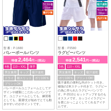
型 番：P-1680
型 番：P3580
バレーボールパンツ
ラグビーパンツ
2,464
2,541
特価
円～(税込)
特価
円～(税込)
4色
110～XXL
薄手
5色
110～XXL
男女兼用
キッズ
吸汗速乾
男女兼用
キッズ
吸汗速乾
ドライ
裾スリット
ポリ100％
ポリ100％
プリントOK!
吸汗速乾の便利な内ポケット付き。
プリントOK!
補強の2本ステッチ付きで、ラグビー
バレーボールユニフォームとしてデ
の為に作られたラグビーパンツで
ザインや縫製にこだわったパンツで
す。P-3510とセットアップするのも
す。ユニフォームとしても、練習着
オススメです。カッコイイラグビー
としても、最適!丈が短めでとても動
を更にかっこよくしてくれるアイテ
きやすいのがポイントです。
ムです。