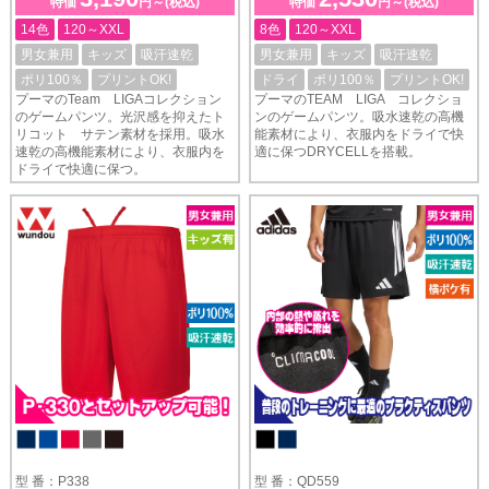
特価
円～(税込)
特価
円～(税込)
14色
120～XXL
8色
120～XXL
男女兼用
キッズ
吸汗速乾
男女兼用
キッズ
吸汗速乾
ポリ100％
プリントOK!
ドライ
ポリ100％
プリントOK!
プーマのTeam LIGAコレクション
プーマのTEAM LIGA コレクショ
のゲームパンツ。光沢感を抑えたト
ンのゲームパンツ。吸水速乾の高機
リコット サテン素材を採用。吸水
能素材により、衣服内をドライで快
速乾の高機能素材により、衣服内を
適に保つDRYCELLを搭載。
ドライで快適に保つ。
型 番：P338
型 番：QD559