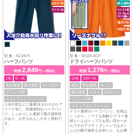
型 番：AZ-2875
型 番：00325-ACP
ハーフパンツ
ドライハーフパンツ
2,849
1,276
特価
円～(税込)
特価
円～(税込)
1色
S～4L
15色
100〜5L
男女兼用
吸汗速乾
ポリ100％
激安
男女兼用
キッズ
プリントOK!
吸汗速乾
ドライ
UVカット
スタッフユニフォームに
プリントOK!
入浴介助などに最適!水まわりのケア
スタッフユニフォームに
ワーク等に、快適便利なハーフパン
ドライ素材のハーフパンツ。生地は
ツ。しっかりした素材で吸汗速乾性
しっかり。ソフトな肌触り!ドライ素
があり、お手入れもしやすく便利で
材といえばトップスを思い浮かべが
す。
ちですがアクティブシーンではボト
ムスの吸汗速乾も出来たら、なお爽