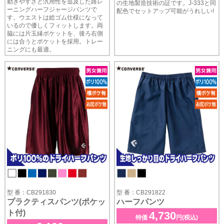
動きやすさと汎用性を追及した路レ
の生地製造技術の証です。J-333と同
ーニングハーフジャージパンツで
配色でセットアップ可能がうれしい!
す。ウエストは総ゴム仕様になって
いるので優しくフィットします。両
脇には片玉縁ポケットを、後ろ右側
には合うとポケットを採用。トレー
ニングにも最適。
型 番：CB291830
型 番：CB291822
プラクティスパンツ(ポケッ
ハーフパンツ
ト付)
4,730
特価
円(税込)