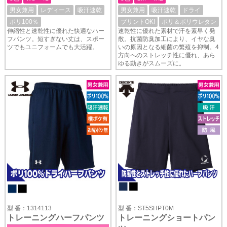
男女兼用
レディース
吸汗速乾
男女兼用
吸汗速乾
ドライ
ポリ100％
プリントOK!
ポリ＆ポリウレタン
伸縮性と速乾性に優れた快適なハー
速乾性に優れた素材で汗を素早く発
フパンツ。短すぎない丈は、スポー
散。抗菌防臭加工により、イヤな臭
ツでもユニフォームでも大活躍。
いの原因となる細菌の繁殖を抑制。4
方向へのストレッチ性に優れ、あら
ゆる動きがスムーズに。
型 番：1314113
型 番：ST5SHPT0M
トレーニングハーフパンツ
トレーニングショートパン