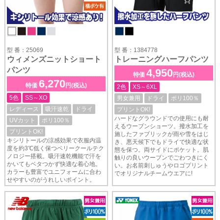
型 番：25069
型 番：1384778
ウィメンズニットショート
トレーニングハーフパンツ
パンツ
4,950
特価
円(税込)
6,270
特価
円(税込)
2色
XS～6XL
5色
SS～XO
男女兼用
ドライ
ポリ100％
レディース
吸汗速乾
ドライ
プリントOK!
ハードなグラウンドでの使用にも耐
UVカット
ポリ100％
えるウーブンショーツ。撥水加工を
プリントOK!
施したファブリックが雨や雪をはじ
キシリトールの涼感効果で衣服内温
き、悪天候下でもドライで快適な状
度を約3℃低く保つベリークールテク
態を保つ。両サイドにポケット。肌
ノロジー搭載。吸汗速乾機能で汗を
触りの良いウーブンでごわつきにく
かいてもベタつかず快適な着心地。
い。お名前刺しゅうやロゴプリント
カラーも豊富でユニフォームに合わ
でオリジナルチームウエアに!
せやすいのがうれしいポイント。