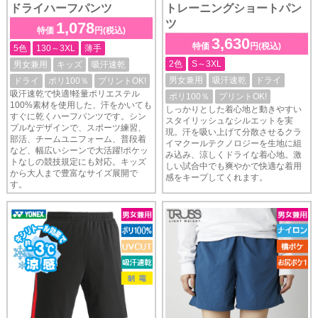
ドライハーフパンツ
トレーニングショートパン
ツ
1,078
特価
円(税込)
3,630
特価
円(税込)
5色
130～3XL
薄手
2色
S～3XL
男女兼用
キッズ
吸汗速乾
男女兼用
吸汗速乾
ドライ
ドライ
ポリ100％
プリントOK!
吸汗速乾で快適!軽量ポリエステル
ポリ100％
プリントOK!
100%素材を使用した、汗をかいても
しっかりとした着心地と動きやすい
すぐに乾くハーフパンツです。シン
スタイリッシュなシルエットを実
プルなデザインで、スポーツ練習、
現。汗を吸い上げて分散させるクラ
部活、チームユニフォーム、普段着
イマクールテクノロジーを生地に組
など、幅広いシーンで大活躍!ポケッ
み込み、涼しくドライな着心地。激
トなしの競技規定にも対応。キッズ
しい試合中でも爽やかで快適な着用
から大人まで豊富なサイズ展開で
感をキープしてくれます。
す。