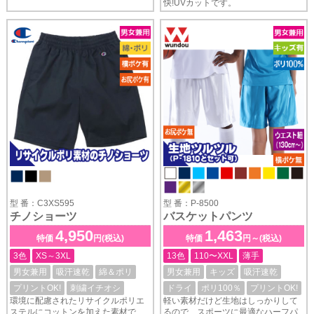
快!UVカットです。
型 番：C3XS595
型 番：P-8500
チノショーツ
バスケットパンツ
4,950
1,463
特価
円(税込)
特価
円～(税込)
3色
XS～3XL
13色
110〜XXL
薄手
男女兼用
吸汗速乾
綿＆ポリ
男女兼用
キッズ
吸汗速乾
プリントOK!
刺繍イチオシ
ドライ
ポリ100％
プリントOK!
環境に配慮されたリサイクルポリエ
軽い素材だけど生地はしっかりして
ステルにコットンを加えた素材で、
るので、スポーツに最適なハーフパ