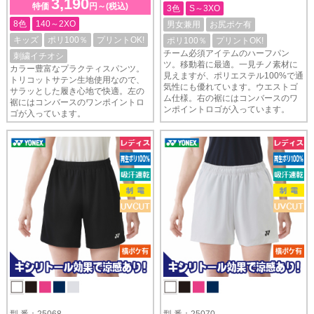
3,190
特価
円～(税込)
3色
S～3XO
8色
140～2XO
男女兼用
お尻ポケ有
キッズ
ポリ100％
プリントOK!
ポリ100％
プリントOK!
チーム必須アイテムのハーフパン
刺繍イチオシ
ツ。移動着に最適。一見チノ素材に
カラー豊富なプラクティスパンツ。
見えますが、ポリエステル100%で通
トリコットサテン生地使用なので、
気性にも優れています。ウエストゴ
サラッとした履き心地で快適。左の
ム仕様。右の裾にはコンバースのワ
裾にはコンバースのワンポイントロ
ンポイントロゴが入っています。
ゴが入っています。
型 番：25068
型 番：25070