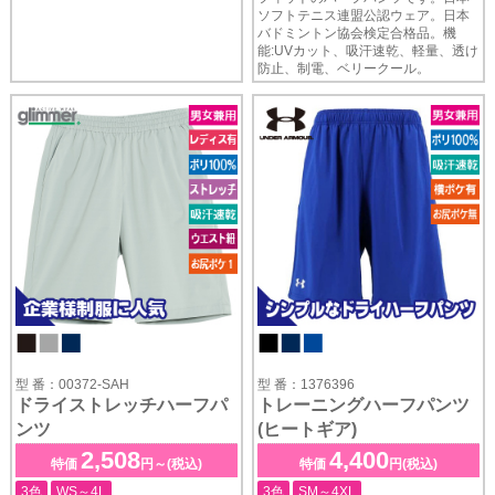
ソフトテニス連盟公認ウェア。日本
バドミントン協会検定合格品。機
能:UVカット、吸汗速乾、軽量、透け
防止、制電、ベリークール。
型 番：00372-SAH
型 番：1376396
ドライストレッチハーフパ
トレーニングハーフパンツ
ンツ
(ヒートギア)
2,508
4,400
特価
円～(税込)
特価
円(税込)
3色
WS～4L
3色
SM～4XL