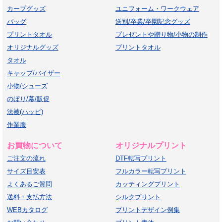
カープグッズ
ユニフォーム・ワークウェア
バッグ
送別/卒業/卒園記念グッズ
プリントタオル
プレゼントや贈り物/小物の制作
オリジナルグッズ
プリントタオル
タオル
キャップ/バイザー
小物/シューズ
のぼり/幕/販促
法被(ハッピ)
作業服
お買物について
オリジナルプリント
ご注文の流れ
DTF転写プリント
サイズ目安表
フルカラー転写プリント
よくあるご質問
カッティングプリント
送料・支払方法
シルクプリント
WEBカタログ
プリントデザイン例集