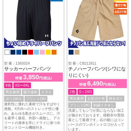
型 番：1365024
型 番：CB212811
サッカーハーフパンツ
チノハーフパンツ(シワにな
りにくい)
3,850
特価
円(税込)
6,490
特価
円(税込)
9色
XS〜4XL
2色
S～2XO
男女兼用
吸汗速乾
ドライ
男女兼用
お尻ポケ有
綿＆ポリ
ポリ100％
プリントOK!
速乾性に優れた素材で汗をすばやく
プリントOK!
刺繍イチオシ
発散。4方向へのストレッチ性に優
洗濯してもシワが気にならない加工
れ、あらゆる動きがスムーズに。汗
が施されております。移動衣や普段
を素早く吸収、外部へ発散し、アス
着として最適です。右の裾にはコン
リートの身体を常にドライに保つ水
バースのワンポイントロゴが入って
分コントロール機能付き。
います。