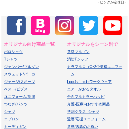
（ピンクが定休日）
オリジナル向け商品一覧
オリジナルをシーン別で
ポロシャツ
選挙ブルゾン
Tシャツ
消防Tシャツ
ジャンパー/ブルゾン
カラフルロゴOK!企業様ユニフォ
スウェット/パーカー
ーム
ジャージ/スポーツ
Lee/おしゃれワークウェア
ベスト/ビブス
エアーかおるタオル
ユニフォーム/制服
全面フルカラーハッピ
つなぎ/パンツ
介護•医療向おすすめ商品
シャツ
学割クラスTシャツ
エプロン
還暦/応援ユニフォーム
カーディガン
還暦/古希のお祝い