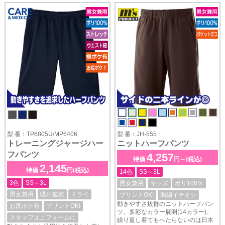
型 番：TP6805U/MP6406
型 番：JH-555
トレーニングジャージハー
ニットハーフパンツ
フパンツ
4,257
特価
円～(税込)
2,145
特価
円(税込)
14色
SS～3L
3色
SS～3L
男女兼用
キッズ
ポリ100％
男女兼用
吸汗速乾
ドライ
プリントOK!
刺繍イチオシ
動きやすさ抜群のニットハーフパン
お尻ポケ有
プリントOK!
ツ。多彩なカラー展開(14カラー)。
スタッフユニフォームに
繰り返し着てもへたらないのは日本