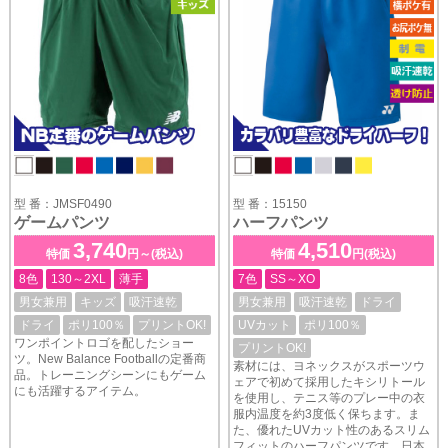
型 番：JMSF0490
型 番：15150
ゲームパンツ
ハーフパンツ
3,740
4,510
特価
円～(税込)
特価
円(税込)
8色
130～2XL
薄手
7色
SS～XO
男女兼用
キッズ
吸汗速乾
男女兼用
吸汗速乾
ドライ
ドライ
ポリ100％
プリントOK!
UVカット
ポリ100％
ワンポイントロゴを配したショー
プリントOK!
ツ。New Balance Footballの定番商
素材には、ヨネックスがスポーツウ
品。トレーニングシーンにもゲーム
ェアで初めて採用したキシリトール
にも活躍するアイテム。
を使用し、テニス等のプレー中の衣
服内温度を約3度低く保ちます。ま
た、優れたUVカット性のあるスリム
フィットのハーフパンツです。日本