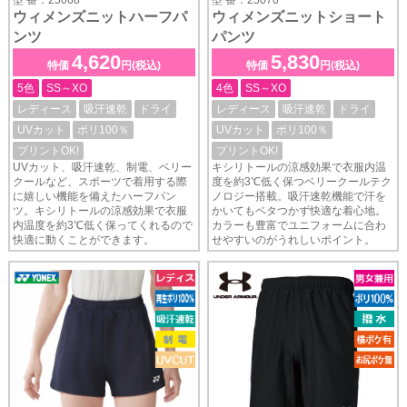
ウィメンズニットハーフパ
ウィメンズニットショート
ンツ
パンツ
4,620
5,830
特価
円(税込)
特価
円(税込)
5色
SS～XO
4色
SS～XO
レディース
吸汗速乾
ドライ
レディース
吸汗速乾
ドライ
UVカット
ポリ100％
UVカット
ポリ100％
プリントOK!
プリントOK!
UVカット、吸汗速乾、制電、ベリー
キシリトールの涼感効果で衣服内温
クールなど、スポーツで着用する際
度を約3℃低く保つベリークールテク
に嬉しい機能を備えたハーフパン
ノロジー搭載。吸汗速乾機能で汗を
ツ。キシリトールの涼感効果で衣服
かいてもベタつかず快適な着心地。
内温度を約3℃低く保ってくれるので
カラーも豊富でユニフォームに合わ
快適に動くことができます。
せやすいのがうれしいポイント。