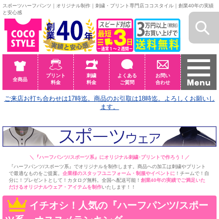
スポーツハーフパンツ｜オリジナル制作｜刺繍・プリント専門店ココスタイル｜創業40年の実績
と安心感
プリント
刺繍
よくある
お問い
全商品
料金
料金
ご質問
合わせ
ご来店お打ち合わせは17時迄。商品のお引取は18時迄。よろしくお願いし
ます。
＼
『ハーフパンツ/スポーツ系』にオリジナル刺繍･プリントで作ろう！
／
『ハーフパンツ/スポーツ系』でオリジナルを制作します。商品への加工は刺繍やプリント
で最適なものをご提案。
企業様のスタッフユニフォーム・制服やイベントに
！チームで！自
分に！プレゼントとして！カタログ無料。全国へ配送可能！
創業40年の実績でご満足いた
だけるオリジナルウェア・アイテムを制作
いたします！！
イチオシ！人気の『ハーフパンツ/スポー