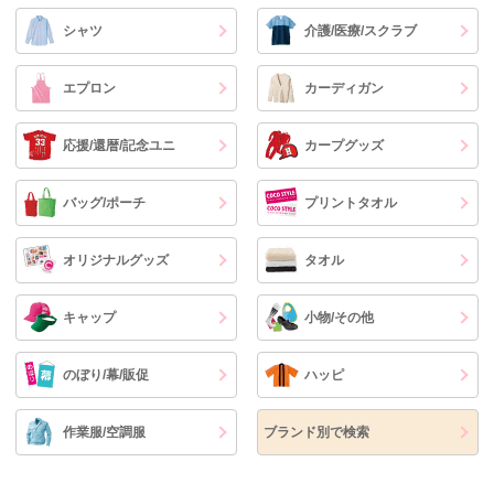
シャツ
介護/医療/スクラブ
エプロン
カーディガン
応援/還暦/記念ユニ
カープグッズ
バッグ/ポーチ
プリントタオル
オリジナルグッズ
タオル
キャップ
小物/その他
のぼり/幕/販促
ハッピ
作業服/空調服
ブランド別で検索