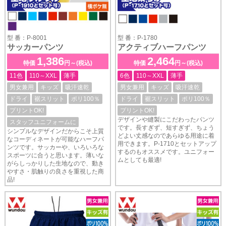
型 番：P-8001
型 番：P-1780
サッカーパンツ
アクティブハーフパンツ
1,386
2,464
特価
円～(税込)
特価
円～(税込)
11色
110～XXL
薄手
6色
110～XXL
薄手
男女兼用
キッズ
吸汗速乾
男女兼用
キッズ
吸汗速乾
ドライ
裾スリット
ポリ100％
ドライ
裾スリット
ポリ100％
プリントOK!
プリントOK!
デザインや縫製にこだわったパンツ
スタッフユニフォームに
です。長すぎず、短すぎず、ちょう
シンプルなデザインだからこそ上質
どよい丈感なのであらゆる用途に着
なコーディネートが可能なハーフパ
用できます。P-1710とセットアップ
ンツです。サッカーや、いろいろな
するのもオススメです。ユニフォー
スポーツに合うと思います。薄いな
ムとしても最適!
がらしっかりした生地なので、動き
やすさ・肌触りの良さを重視した商
品!