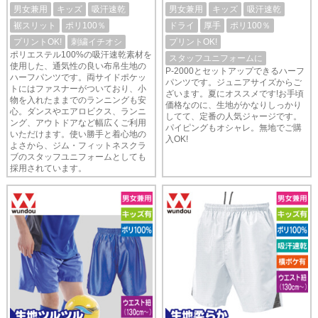
男女兼用
キッズ
吸汗速乾
男女兼用
キッズ
吸汗速乾
裾スリット
ポリ100％
ドライ
厚手
ポリ100％
プリントOK!
刺繍イチオシ
プリントOK!
ポリエステル100%の吸汗速乾素材を
スタッフユニフォームに
使用した、通気性の良い布帛生地の
P-2000とセットアップできるハーフ
ハーフパンツです。両サイドポケッ
パンツです。ジュニアサイズからご
トにはファスナーがついており、小
ざいます。夏にオススメです!お手頃
物を入れたままでのランニングも安
価格なのに、生地がかなりしっかり
心。ダンスやエアロビクス、ランニ
してて、定番の人気ジャージです。
ング、アウトドアなど幅広くご利用
パイピングもオシャレ。無地でご購
いただけます。使い勝手と着心地の
入OK!
よさから、ジム・フィットネスクラ
ブのスタッフユニフォームとしても
採用されています。