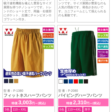
吸汗速乾機能を備えた豊富なサイズ
ンツです。サイズ展開が豊富なのも
展開を持つチノショーツです。トレ
人気の理由です。発色がきれいで
ンドのショート丈で、両脇・右後部
す。ユニフォームとして揃えられる
にポケット、左腰にチャンピオンロ
のも素敵です。
ゴワッペン付き。
型 番：P-1380
型 番：P-2080
フィットネスハーフパンツ
パイピングハーフパンツ
3,003
2,310
特価
円～(税込)
特価
円～(税込)
3色
110～XXL
6色
110〜4XL
厚手