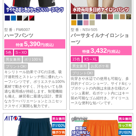
型 番：FW6007
型 番：NSV-505
ハーフパンツ
バーサタイルナイロンショ
ーツ
5,390
特価
円(税込)
3,432
特価
円(税込)
5色
S～XO
15色
XS～XL
男女兼用
ポリ100％
男女兼用
お尻ポケ有
プリントOK!
キシリトール効果で-3℃の涼感。吸
プリントOK!
汗速乾性とストレッチ性に優れたハ
街穿きや水辺での使用も可能な、多
ーフパンツです。ポリエステル100%
目的ナイロンショーツ。サイド&ヒッ
素材で動きやすく、汗をかいても快
プポケットの内側は水抜き仕様のメ
適な着用感が持続します。制電機能
ッシュ素材。右ポケット内にはキー
も備え、練習着に最適な設計。豊富
留め可能なゴム紐付き。デイリーユ
なカラーバリエーションとユニセッ
ースな便利な短パンです。
クスサイズ展開も魅力です。