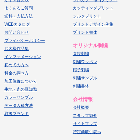
よくあるご質問
カッティングプリント
送料・支払方法
シルクプリント
WEBカタログ
プリントデザイン例集
お問い合わせ
プリント書体
プライバシーポリシー
オリジナル刺繍
お客様作品集
直接刺繍
インフォメーション
刺繍ワッペン
初めての方へ
帽子刺繍
料金の調べ方
刺繍サンプル
加工位置について
刺繍書体
生地・糸の豆知識
カラーサンプル
会社情報
データ入稿方法
会社概要
取扱ブランド
スタッフ紹介
サイトマップ
特定商取引表示