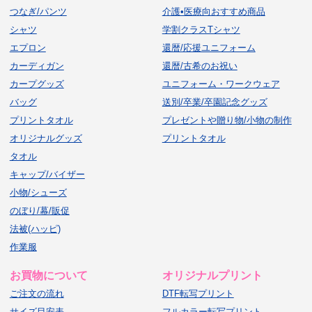
つなぎ/パンツ
介護•医療向おすすめ商品
シャツ
学割クラスTシャツ
エプロン
還暦/応援ユニフォーム
カーディガン
還暦/古希のお祝い
カープグッズ
ユニフォーム・ワークウェア
バッグ
送別/卒業/卒園記念グッズ
プリントタオル
プレゼントや贈り物/小物の制作
オリジナルグッズ
プリントタオル
タオル
キャップ/バイザー
小物/シューズ
のぼり/幕/販促
法被(ハッピ)
作業服
お買物について
オリジナルプリント
ご注文の流れ
DTF転写プリント
サイズ目安表
フルカラー転写プリント