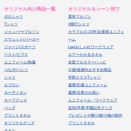
オリジナル向け商品一覧
オリジナルをシーン別で
ポロシャツ
選挙ブルゾン
Tシャツ
消防Tシャツ
ジャンパー/ブルゾン
カラフルロゴOK!企業様ユニフォ
スウェット/パーカー
ーム
ジャージ/スポーツ
Lee/おしゃれワークウェア
ベスト/ビブス
エアーかおるタオル
ユニフォーム/制服
全面フルカラーハッピ
つなぎ/パンツ
介護•医療向おすすめ商品
シャツ
学割クラスTシャツ
エプロン
還暦/応援ユニフォーム
カーディガン
還暦/古希のお祝い
カープグッズ
ユニフォーム・ワークウェア
バッグ
送別/卒業/卒園記念グッズ
プリントタオル
プレゼントや贈り物/小物の制作
オリジナルグッズ
プリントタオル
タオル