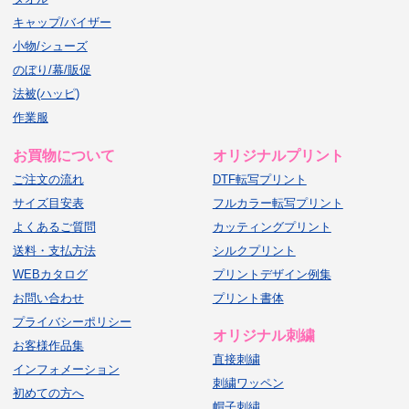
キャップ/バイザー
小物/シューズ
のぼり/幕/販促
法被(ハッピ)
作業服
お買物について
オリジナルプリント
ご注文の流れ
DTF転写プリント
サイズ目安表
フルカラー転写プリント
よくあるご質問
カッティングプリント
送料・支払方法
シルクプリント
WEBカタログ
プリントデザイン例集
お問い合わせ
プリント書体
プライバシーポリシー
オリジナル刺繍
お客様作品集
直接刺繍
インフォメーション
刺繍ワッペン
初めての方へ
帽子刺繍