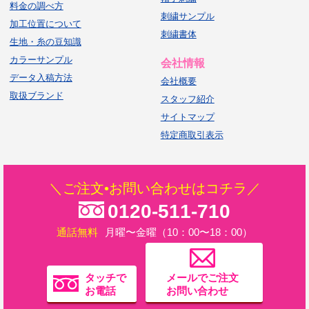
料金の調べ方
刺繍サンプル
加工位置について
刺繍書体
生地・糸の豆知識
カラーサンプル
会社情報
データ入稿方法
会社概要
取扱ブランド
スタッフ紹介
サイトマップ
特定商取引表示
＼ご注文•お問い合わせはコチラ／
0120-511-710
通話無料
月曜〜金曜（10：00〜18：00）
タッチで
メールでご注文
お電話
お問い合わせ