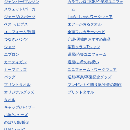
ジャンパー/ブルゾン
カラフルロゴOK!企業様ユニフォ
スウェット/パーカー
ーム
ジャージ/スポーツ
Lee/おしゃれワークウェア
ベスト/ビブス
エアーかおるタオル
ユニフォーム/制服
全面フルカラーハッピ
つなぎ/パンツ
介護•医療向おすすめ商品
シャツ
学割クラスTシャツ
エプロン
還暦/応援ユニフォーム
カーディガン
還暦/古希のお祝い
カープグッズ
ユニフォーム・ワークウェア
バッグ
送別/卒業/卒園記念グッズ
プリントタオル
プレゼントや贈り物/小物の制作
オリジナルグッズ
プリントタオル
タオル
キャップ/バイザー
小物/シューズ
のぼり/幕/販促
法被(ハッピ)