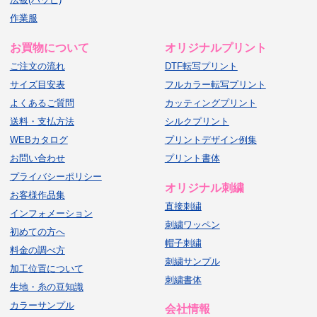
作業服
お買物について
オリジナルプリント
ご注文の流れ
DTF転写プリント
サイズ目安表
フルカラー転写プリント
よくあるご質問
カッティングプリント
送料・支払方法
シルクプリント
WEBカタログ
プリントデザイン例集
お問い合わせ
プリント書体
プライバシーポリシー
オリジナル刺繍
お客様作品集
直接刺繍
インフォメーション
刺繍ワッペン
初めての方へ
帽子刺繍
料金の調べ方
刺繍サンプル
加工位置について
刺繍書体
生地・糸の豆知識
カラーサンプル
会社情報